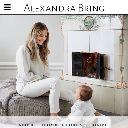
Alexandra Bring
Visa/göm
meny
GRAVID
TRAINING & EXERCISE
RECEPT