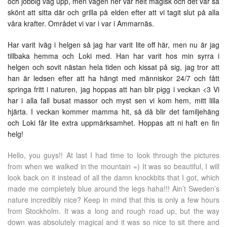
och jobbig väg upp, men vägen ner var helt magisk och det var så
skönt att sitta där och grilla på elden efter att vi tagit slut på alla
våra krafter. Området vi var i var i Ammarnäs.
Har varit iväg i helgen så jag har varit lite off här, men nu är jag
tillbaka hemma och Loki med. Han har varit hos min syrra i
helgen och sovit nästan hela tiden och kissat på sig, jag tror att
han är ledsen efter att ha hängt med människor 24/7 och fått
springa fritt i naturen, jag hoppas att han blir pigg i veckan <3 Vi
har i alla fall busat massor och myst sen vi kom hem, mitt lilla
hjärta. I veckan kommer mamma hit, så då blir det familjehäng
och Loki får lite extra uppmärksamhet. Hoppas att ni haft en fin
helg!
Hello, you guys!! At last I had time to look through the pictures
from when we walked in the mountain =) It was so beautiful, I will
look back on it instead of all the damn knockbits that I got, which
made me completely blue around the legs haha​​!!! Ain’t Sweden’s
nature incredibly nice? Keep in mind that this is only a few hours
from Stockholm. It was a long and rough road up, but the way
down was absolutely magical and it was so nice to sit there and