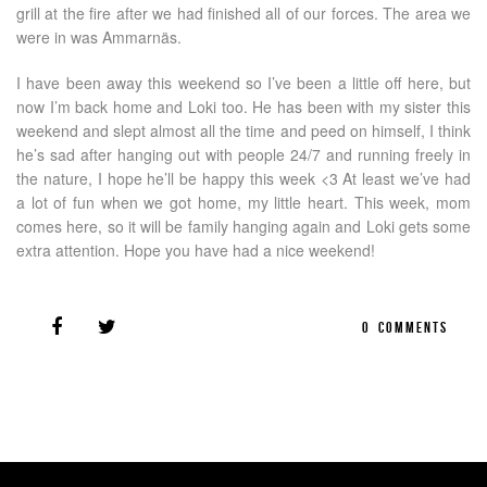
grill at the fire after we had finished all of our forces. The area we
were in was Ammarnäs.
I have been away this weekend so I’ve been a little off here, but
now I’m back home and Loki too. He has been with my sister this
weekend and slept almost all the time and peed on himself, I think
he’s sad after hanging out with people 24/7 and running freely in
the nature, I hope he’ll be happy this week <3 At least we’ve had
a lot of fun when we got home, my little heart. This week, mom
comes here, so it will be family hanging again and Loki gets some
extra attention. Hope you have had a nice weekend!
0
COMMENTS