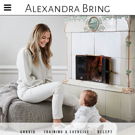
Alexandra Bring
Visa/göm
meny
GRAVID
TRAINING & EXERCISE
RECEPT