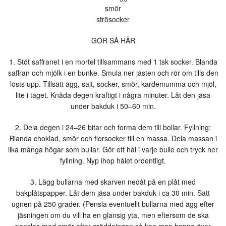
smör
strösocker
GÖR SÅ HÄR
1. Stöt saffranet i en mortel tillsammans med 1 tsk socker. Blanda
saffran och mjölk i en bunke. Smula ner jästen och rör om tills den
lösts upp. Tillsätt ägg, salt, socker, smör, kardemumma och mjöl,
lite i taget. Knåda degen kraftigt i några minuter. Låt den jäsa
under bakduk i 50–60 min.
2. Dela degen i 24–26 bitar och forma dem till bollar. Fyllning:
Blanda choklad, smör och florsocker till en massa. Dela massan i
lika många högar som bullar. Gör ett hål i varje bulle och tryck ner
fyllning. Nyp ihop hålet ordentligt.
3. Lägg bullarna med skarven nedåt på en plåt med
bakplåtspapper. Låt dem jäsa under bakduk i ca 30 min. Sätt
ugnen på 250 grader. (Pensla eventuellt bullarna med ägg efter
jäsningen om du vill ha en glansig yta, men eftersom de ska