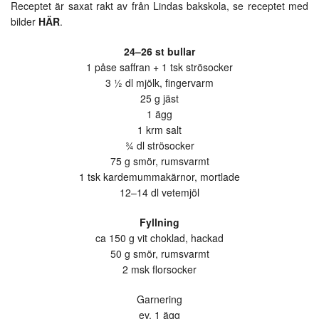
Receptet är saxat rakt av från Lindas bakskola, se receptet med
bilder
HÄR
.
24–26 st bullar
1 påse saffran + 1 tsk strösocker
3 ½ dl mjölk, fingervarm
25 g jäst
1 ägg
1 krm salt
¾ dl strösocker
75 g smör, rumsvarmt
1 tsk kardemummakärnor, mortlade
12–14 dl vetemjöl
Fyllning
ca 150 g vit choklad, hackad
50 g smör, rumsvarmt
2 msk florsocker
Garnering
ev. 1 ägg