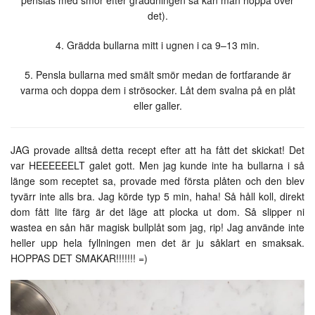
penslas med smör efter gräddningen så kan man hoppa över
det).
4. Grädda bullarna mitt i ugnen i ca 9–13 min.
5. Pensla bullarna med smält smör medan de fortfarande är
varma och doppa dem i strösocker. Låt dem svalna på en plåt
eller galler.
JAG provade alltså detta recept efter att ha fått det skickat! Det
var HEEEEEELT galet gott. Men jag kunde inte ha bullarna i så
länge som receptet sa, provade med första plåten och den blev
tyvärr inte alls bra. Jag körde typ 5 min, haha! Så håll koll, direkt
dom fått lite färg är det läge att plocka ut dom. Så slipper ni
wastea en sån här magisk bullplåt som jag, rip! Jag använde inte
heller upp hela fyllningen men det är ju såklart en smaksak.
HOPPAS DET SMAKAR!!!!!!! =)