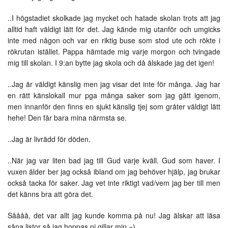
..I högstadiet skolkade jag mycket och hatade skolan trots att jag
alltid haft väldigt lätt för det. Jag kände mig utanför och umgicks
inte med någon och var en riktig buse som stod ute och rökte i
rökrutan istället. Pappa hämtade mig varje morgon och tvingade
mig till skolan. I 9:an bytte jag skola och då älskade jag det igen!
..Jag är väldigt känslig men jag visar det inte för många. Jag har
en rätt känslokall mur pga många saker som jag gått igenom,
men innanför den finns en sjukt känslig tjej som gråter väldigt lätt
hehe! Den får bara mina närmsta se.
..Jag är livrädd för döden.
..När jag var liten bad jag till Gud varje kväll. Gud som haver. I
vuxen ålder ber jag också ibland om jag behöver hjälp, jag brukar
också tacka för saker. Jag vet inte riktigt vad/vem jag ber till men
det känns bra att göra det.
Såååå, det var allt jag kunde komma på nu! Jag älskar att läsa
såna listor så jag hoppas ni gillar min =)