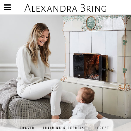
Alexandra Bring
Visa/göm
meny
GRAVID
TRAINING & EXERCISE
RECEPT