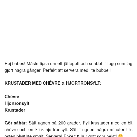
Hej babes! Måste tipsa om ett jättegott och snabbt tilltugg som jag
gjort några gånger. Perfekt att servera med lite bubbel!
KRUSTADER MED CHÉVRE & HJORTRONSYLT:
Chévre
Hjortronsylt
Krustader
Gör såhär:
Sätt ugnen på 200 grader. Fyll krustader med en bit
chévre och en klick hjortronsylt. Sätt i ugnen några minuter tills
osten blivit lite smält. Servera! Enkelt & hur gott som helst!