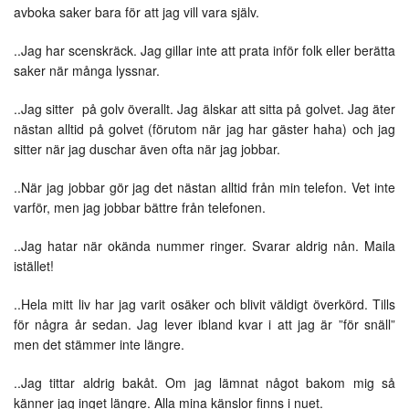
avboka saker bara för att jag vill vara själv.
..Jag har scenskräck. Jag gillar inte att prata inför folk eller berätta
saker när många lyssnar.
..Jag sitter på golv överallt. Jag älskar att sitta på golvet. Jag äter
nästan alltid på golvet (förutom när jag har gäster haha) och jag
sitter när jag duschar även ofta när jag jobbar.
..När jag jobbar gör jag det nästan alltid från min telefon. Vet inte
varför, men jag jobbar bättre från telefonen.
..Jag hatar när okända nummer ringer. Svarar aldrig nån. Maila
istället!
..Hela mitt liv har jag varit osäker och blivit väldigt överkörd. Tills
för några år sedan. Jag lever ibland kvar i att jag är ”för snäll”
men det stämmer inte längre.
..Jag tittar aldrig bakåt. Om jag lämnat något bakom mig så
känner jag inget längre. Alla mina känslor finns i nuet.