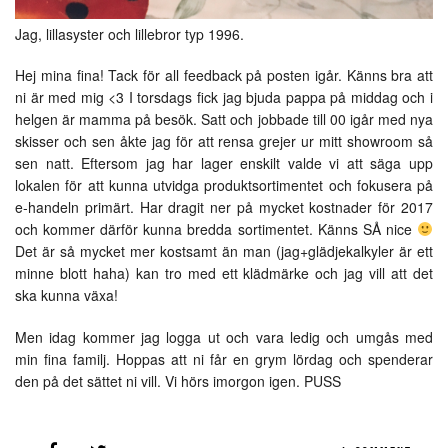
Jag, lillasyster och lillebror typ 1996.
Hej mina fina! Tack för all feedback på posten igår. Känns bra att
ni är med mig <3 I torsdags fick jag bjuda pappa på middag och i
helgen är mamma på besök. Satt och jobbade till 00 igår med nya
skisser och sen åkte jag för att rensa grejer ur mitt showroom så
sen natt. Eftersom jag har lager enskilt valde vi att säga upp
lokalen för att kunna utvidga produktsortimentet och fokusera på
e-handeln primärt. Har dragit ner på mycket kostnader för 2017
och kommer därför kunna bredda sortimentet. Känns SÅ nice
Det är så mycket mer kostsamt än man (jag+glädjekalkyler är ett
minne blott haha) kan tro med ett klädmärke och jag vill att det
ska kunna växa!
Men idag kommer jag logga ut och vara ledig och umgås med
min fina familj. Hoppas att ni får en grym lördag och spenderar
den på det sättet ni vill. Vi hörs imorgon igen. PUSS