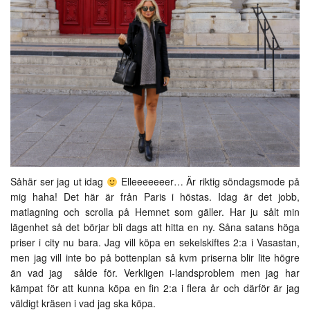
Såhär ser jag ut idag
Elleeeeeeer… Är riktig söndagsmode på
mig haha! Det här är från Paris i höstas. Idag är det jobb,
matlagning och scrolla på Hemnet som gäller. Har ju sålt min
lägenhet så det börjar bli dags att hitta en ny. Såna satans höga
priser i city nu bara. Jag vill köpa en sekelskiftes 2:a i Vasastan,
men jag vill inte bo på bottenplan så kvm priserna blir lite högre
än vad jag sålde för. Verkligen i-landsproblem men jag har
kämpat för att kunna köpa en fin 2:a i flera år och därför är jag
väldigt kräsen i vad jag ska köpa.