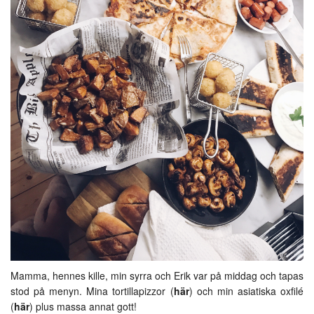
Mamma, hennes kille, min syrra och Erik var på middag och tapas
stod på menyn. Mina tortillapizzor (
här
) och min asiatiska oxfilé
(
här
) plus massa annat gott!