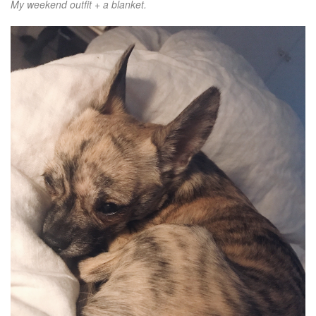
My weekend outfit + a blanket.