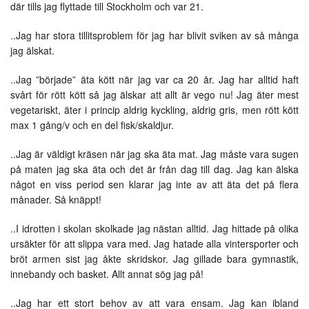
där tills jag flyttade till Stockholm och var 21.
..Jag har stora tillitsproblem för jag har blivit sviken av så många
jag älskat.
..Jag ”började” äta kött när jag var ca 20 år. Jag har alltid haft
svårt för rött kött så jag älskar att allt är vego nu! Jag äter mest
vegetariskt, äter i princip aldrig kyckling, aldrig gris, men rött kött
max 1 gång/v och en del fisk/skaldjur.
..Jag är väldigt kräsen när jag ska äta mat. Jag måste vara sugen
på maten jag ska äta och det är från dag till dag. Jag kan älska
något en viss period sen klarar jag inte av att äta det på flera
månader. Så knäppt!
..I idrotten i skolan skolkade jag nästan alltid. Jag hittade på olika
ursäkter för att slippa vara med. Jag hatade alla vintersporter och
bröt armen sist jag åkte skridskor. Jag gillade bara gymnastik,
innebandy och basket. Allt annat sög jag på!
..Jag har ett stort behov av att vara ensam. Jag kan ibland