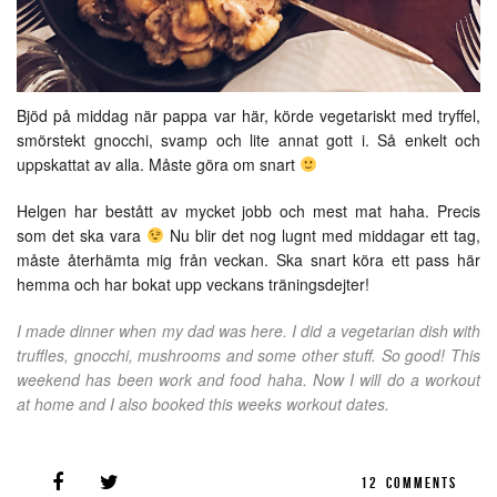
Bjöd på middag när pappa var här, körde vegetariskt med tryffel,
smörstekt gnocchi, svamp och lite annat gott i. Så enkelt och
uppskattat av alla. Måste göra om snart
Helgen har bestått av mycket jobb och mest mat haha. Precis
som det ska vara
Nu blir det nog lugnt med middagar ett tag,
måste återhämta mig från veckan. Ska snart köra ett pass här
hemma och har bokat upp veckans träningsdejter!
I made dinner when my dad was here. I did a vegetarian dish with
truffles, gnocchi, mushrooms and some other stuff. So good! This
weekend has been work and food haha. Now I will do a workout
at home and I also booked this weeks workout dates.
12
COMMENTS