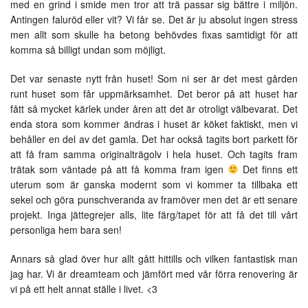
med en grind i smide men tror att trä passar sig bättre i miljön.
Antingen faluröd eller vit? Vi får se. Det är ju absolut ingen stress
men allt som skulle ha betong behövdes fixas samtidigt för att
komma så billigt undan som möjligt.
Det var senaste nytt från huset! Som ni ser är det mest gården
runt huset som får uppmärksamhet. Det beror på att huset har
fått så mycket kärlek under åren att det är otroligt välbevarat. Det
enda stora som kommer ändras i huset är köket faktiskt, men vi
behåller en del av det gamla. Det har också tagits bort parkett för
att få fram samma originalträgolv i hela huset. Och tagits fram
trätak som väntade på att få komma fram igen
Det finns ett
uterum som är ganska modernt som vi kommer ta tillbaka ett
sekel och göra punschveranda av framöver men det är ett senare
projekt. Inga jättegrejer alls, lite färg/tapet för att få det till vårt
personliga hem bara sen!
Annars så glad över hur allt gått hittills och vilken fantastisk man
jag har. Vi är dreamteam och jämfört med vår förra renovering är
vi på ett helt annat ställe i livet. <3