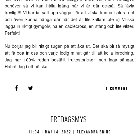
behöver så vi kan hålla igång när vi är där också. Så jävla
trevligt!!! Vi har iaf satt upp väggar för att vi ska kunna isolera det
och även kunna hänga där när det är lite kallare ute =) Vi ska
lägga in riktigt gymgolv, ha en cablecross, en stång och lite vikter.
Perfekt!
Nu börjar jag bli riktigt sugen på att åka ut. Det ska bli så mysigt
att få boa in oss och varje ledig minut går till att kolla inredning.
Jag har 100% redan beställt frukostbrickor men inga sängar.
Haha! Jag i ett nötskal.
1
COMMENT
FREDAGSMYS
11:04 |
maj 14, 2022
| Alexandra Bring