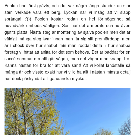
Poolen har först grävts, och det var några långa stunder en stor
sten verkade vara ett berg. Lyckan när vi insåg att vi slapp
spränga! :’))) Poolen kostar redan en hel förmögenhet så
huvudvärk ombeds vänligen. Sen har det armerats och nu även
gjutits platta. Nästa steg är montering av själva poolen men det är
väldigt många steg kvar innan man får sig sitt premiärdopp, men
är i chock över hur snabbt min man roddat detta + hur snabba
företag vi hittat att anlita för det som behövs. Det är bäddat för en
succé sommar om allt går vägen, men det vågar man knappt tro.
Känns nästan för bra för att vara sant! Att vi kollat landställe så
många år och visste exakt hur vi ville ha allt i nästan minsta detalj
har dock påskyndat allt gaaaanska mycket.