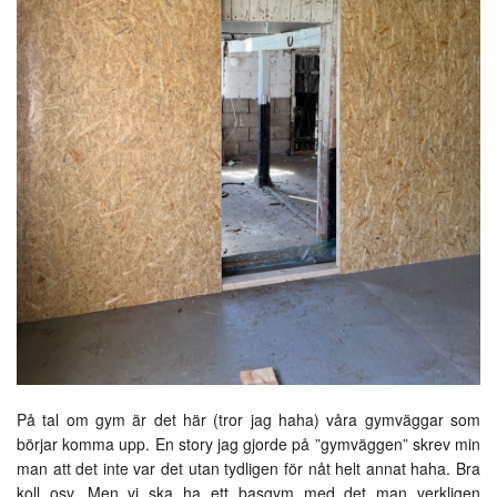
På tal om gym är det här (tror jag haha) våra gymväggar som
börjar komma upp. En story jag gjorde på ”gymväggen” skrev min
man att det inte var det utan tydligen för nåt helt annat haha. Bra
koll osv. Men vi ska ha ett basgym med det man verkligen