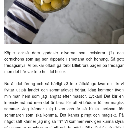
Köpte också dom godaste oliverna som existerar (?) och
cornichons som jag sen dippade i smetana och honung. Så gott
fredagsmys! Vi brukar oftast gå förbi Lillebrors bageri på fredagar
men det här var inte helt fel heller.
Nu är det lördag och så härligt <3 Inte jättelänge kvar nu tills vi
flyttar ut på landet och sommarlovet börjar. Idag kommer även
min man hem som jag längtat efter massor. Lyckan! Det blir en
intensiv månad men det är bara för att vi bäddar för en magisk
sommar. Jag känner mig i zen och är så himla tacksam för
sommaren som ska komma. Det känns pirrigt och magiskt. På
något sätt känner jag mig så fri? Vi kommer verkligen kunna styra
vår sommar precis som vi vill och ha vårt ställe. Det är så viktigt