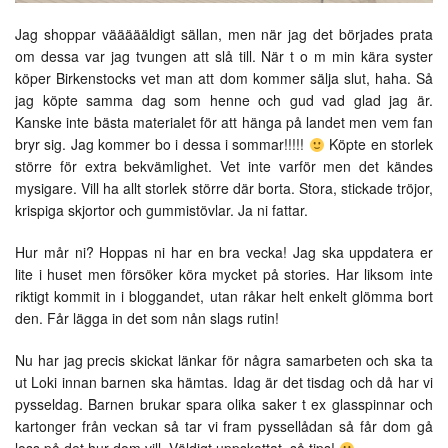
Jag shoppar väääääldigt sällan, men när jag det börjades prata
om dessa var jag tvungen att slå till. När t o m min kära syster
köper Birkenstocks vet man att dom kommer sälja slut, haha. Så
jag köpte samma dag som henne och gud vad glad jag är.
Kanske inte bästa materialet för att hänga på landet men vem fan
bryr sig. Jag kommer bo i dessa i sommar!!!!!
Köpte en storlek
större för extra bekvämlighet. Vet inte varför men det kändes
mysigare. Vill ha allt storlek större där borta. Stora, stickade tröjor,
krispiga skjortor och gummistövlar. Ja ni fattar.
Hur mår ni? Hoppas ni har en bra vecka! Jag ska uppdatera er
lite i huset men försöker köra mycket på stories. Har liksom inte
riktigt kommit in i bloggandet, utan råkar helt enkelt glömma bort
den. Får lägga in det som nån slags rutin!
Nu har jag precis skickat länkar för några samarbeten och ska ta
ut Loki innan barnen ska hämtas. Idag är det tisdag och då har vi
pysseldag. Barnen brukar spara olika saker t ex glasspinnar och
kartonger från veckan så tar vi fram pyssellådan så får dom gå