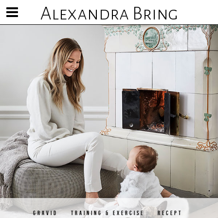
Alexandra Bring
Visa/göm
meny
GRAVID
TRAINING & EXERCISE
RECEPT