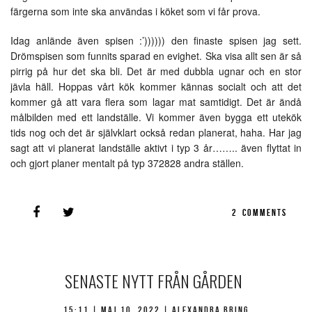
färgerna som inte ska användas i köket som vi får prova.
Idag anlände även spisen :’)))))) den finaste spisen jag sett.
Drömspisen som funnits sparad en evighet. Ska visa allt sen är så
pirrig på hur det ska bli. Det är med dubbla ugnar och en stor
jävla häll. Hoppas vårt kök kommer kännas socialt och att det
kommer gå att vara flera som lagar mat samtidigt. Det är ändå
målbilden med ett landställe. Vi kommer även bygga ett utekök
tids nog och det är självklart också redan planerat, haha. Har jag
sagt att vi planerat landställe aktivt i typ 3 år…….. även flyttat in
och gjort planer mentalt på typ 372828 andra ställen.
2
COMMENTS
SENASTE NYTT FRÅN GÅRDEN
15:11 |
maj 10, 2022
| Alexandra Bring