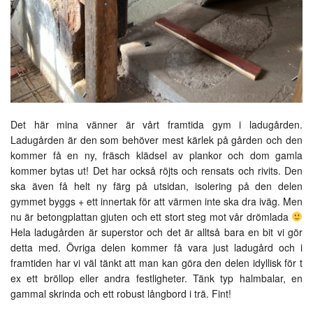
Det här mina vänner är vårt framtida gym i ladugården.
Ladugården är den som behöver mest kärlek på gården och den
kommer få en ny, fräsch klädsel av plankor och dom gamla
kommer bytas ut! Det har också röjts och rensats och rivits. Den
ska även få helt ny färg på utsidan, isolering på den delen
gymmet byggs + ett innertak för att värmen inte ska dra iväg. Men
nu är betongplattan gjuten och ett stort steg mot vår drömlada
Hela ladugården är superstor och det är alltså bara en bit vi gör
detta med. Övriga delen kommer få vara just ladugård och i
framtiden har vi väl tänkt att man kan göra den delen idyllisk för t
ex ett bröllop eller andra festligheter. Tänk typ halmbalar, en
gammal skrinda och ett robust långbord i trä. Fint!