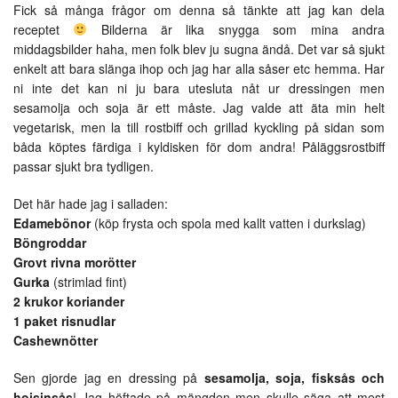
Fick så många frågor om denna så tänkte att jag kan dela
receptet
Bilderna är lika snygga som mina andra
middagsbilder haha, men folk blev ju sugna ändå. Det var så sjukt
enkelt att bara slänga ihop och jag har alla såser etc hemma. Har
ni inte det kan ni ju bara utesluta nåt ur dressingen men
sesamolja och soja är ett måste. Jag valde att äta min helt
vegetarisk, men la till rostbiff och grillad kyckling på sidan som
båda köptes färdiga i kyldisken för dom andra! Påläggsrostbiff
passar sjukt bra tydligen.
Det här hade jag i salladen:
Edamebönor
(köp frysta och spola med kallt vatten i durkslag)
Böngroddar
Grovt rivna morötter
Gurka
(strimlad fint)
2 krukor koriander
1 paket risnudlar
Cashewnötter
Sen gjorde jag en dressing på
sesamolja, soja, fisksås och
hoisinsås
! Jag höftade på mängden men skulle säga att mest