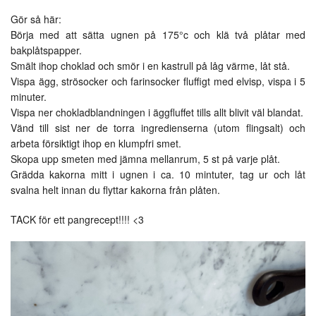
Gör så här:
Börja med att sätta ugnen på 175°c och klä två plåtar med
bakplåtspapper.
Smält ihop choklad och smör i en kastrull på låg värme, låt stå.
Vispa ägg, strösocker och farinsocker fluffigt med elvisp, vispa i 5
minuter.
Vispa ner chokladblandningen i äggfluffet tills allt blivit väl blandat.
Vänd till sist ner de torra ingredienserna (utom flingsalt) och
arbeta försiktigt ihop en klumpfri smet.
Skopa upp smeten med jämna mellanrum, 5 st på varje plåt.
Grädda kakorna mitt i ugnen i ca. 10 mintuter, tag ur och låt
svalna helt innan du flyttar kakorna från plåten.
TACK för ett pangrecept!!!! <3