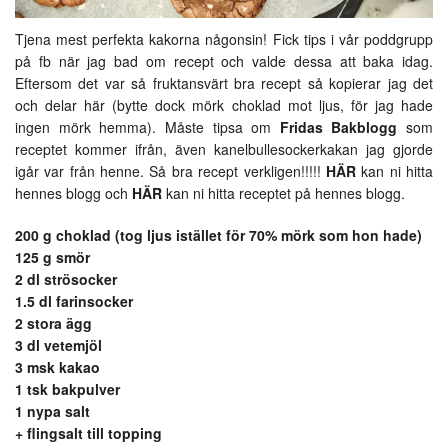
Tjena mest perfekta kakorna någonsin! Fick tips i vår poddgrupp
på fb när jag bad om recept och valde dessa att baka idag.
Eftersom det var så fruktansvärt bra recept så kopierar jag det
och delar här (bytte dock mörk choklad mot ljus, för jag hade
ingen mörk hemma). Måste tipsa om
Fridas Bakblogg
som
receptet kommer ifrån, även kanelbullesockerkakan jag gjorde
igår var från henne. Så bra recept verkligen!!!!!
HÄR
kan ni hitta
hennes blogg och
HÄR
kan ni hitta receptet på hennes blogg.
200 g choklad (tog ljus istället för 70% mörk som hon hade)
125 g smör
2 dl strösocker
1.5 dl farinsocker
2 stora ägg
3 dl vetemjöl
3 msk kakao
1 tsk bakpulver
1 nypa salt
+ flingsalt till topping