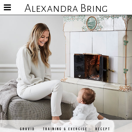
Alexandra Bring
Visa/göm
meny
GRAVID
TRAINING & EXERCISE
RECEPT