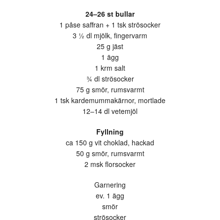
24–26 st bullar
1 påse saffran + 1 tsk strösocker
3 ½ dl mjölk, fingervarm
25 g jäst
1 ägg
1 krm salt
¾ dl strösocker
75 g smör, rumsvarmt
1 tsk kardemummakärnor, mortlade
12–14 dl vetemjöl
Fyllning
ca 150 g vit choklad, hackad
50 g smör, rumsvarmt
2 msk florsocker
Garnering
ev. 1 ägg
smör
strösocker