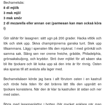
Bechamelsås:
8 dl mjölk
3 msk mjöl
3 msk smör
2 dl mozarella eller annan ost (parmesan kan man också köra
i)
Gör såhär för lasagnen: sätt ugn på 200 grader. Hacka vitlök och
lök och stek upp. Skiva champinjonerna ganska tunt. Stek upp
tillsammans. Lägg i spenaten tills den mjuknat. I med grönkål och
samma sak. Släng sen ner creme freiche, grädde, Philadelphia,
grönsaksbuljong, och kryddor. Strö över mjölet för att såsen ska
bli lite tjockare och låt koka upp så den inte är för rinnig. Osten
ska sparas till att avsluta alla lager med.
Bechamelsåsen körde jag bara i allt förutom osten i en kastrull
och rörde hela tiden för det bränns lätt tills den uppnått en
tjockare konsistens. När den är klar ta kastrullen åt sidan och ner
med osten.
Börja med lasagneplattor i botten (blir mycket enklare när man