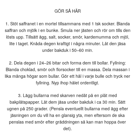
GÖR SÅ HÄR
1. Stöt saffranet i en mortel tillsammans med 1 tsk socker. Blanda
saffran och mjölk i en bunke. Smula ner jästen och rör om tills den
lösts upp. Tillsätt ägg, salt, socker, smör, kardemumma och mjöl,
lite i taget. Knåda degen kraftigt i några minuter. Låt den jäsa
under bakduk i 50–60 min.
2. Dela degen i 24–26 bitar och forma dem till bollar. Fyllning:
Blanda choklad, smör och florsocker till en massa. Dela massan i
lika många högar som bullar. Gör ett hål i varje bulle och tryck ner
fyllning. Nyp ihop hålet ordentligt.
3. Lägg bullarna med skarven nedåt på en plåt med
bakplåtspapper. Låt dem jäsa under bakduk i ca 30 min. Sätt
ugnen på 250 grader. (Pensla eventuellt bullarna med ägg efter
jäsningen om du vill ha en glansig yta, men eftersom de ska
penslas med smör efter gräddningen så kan man hoppa över
det).