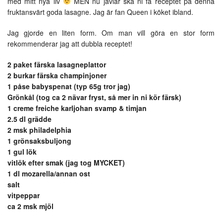
med mitt nya liv
MEN nu jävlar ska ni få receptet på denna
fruktansvärt goda lasagne. Jag är fan Queen i köket ibland.
Jag gjorde en liten form. Om man vill göra en stor form
rekommenderar jag att dubbla receptet!
2 paket färska lasagneplattor
2 burkar färska champinjoner
1 påse babyspenat (typ 65g tror jag)
Grönkål (tog ca 2 nävar fryst, så mer in ni kör färsk)
1 creme freiche karljohan svamp & timjan
2.5 dl grädde
2 msk philadelphia
1 grönsaksbuljong
1 gul lök
vitlök efter smak (jag tog MYCKET)
1 dl mozarella/annan ost
salt
vitpeppar
ca 2 msk mjöl