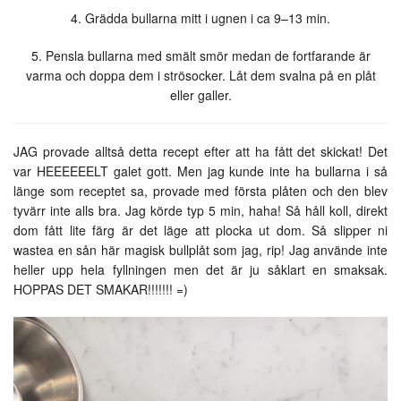
4. Grädda bullarna mitt i ugnen i ca 9–13 min.
5. Pensla bullarna med smält smör medan de fortfarande är
varma och doppa dem i strösocker. Låt dem svalna på en plåt
eller galler.
JAG provade alltså detta recept efter att ha fått det skickat! Det
var HEEEEEELT galet gott. Men jag kunde inte ha bullarna i så
länge som receptet sa, provade med första plåten och den blev
tyvärr inte alls bra. Jag körde typ 5 min, haha! Så håll koll, direkt
dom fått lite färg är det läge att plocka ut dom. Så slipper ni
wastea en sån här magisk bullplåt som jag, rip! Jag använde inte
heller upp hela fyllningen men det är ju såklart en smaksak.
HOPPAS DET SMAKAR!!!!!!! =)