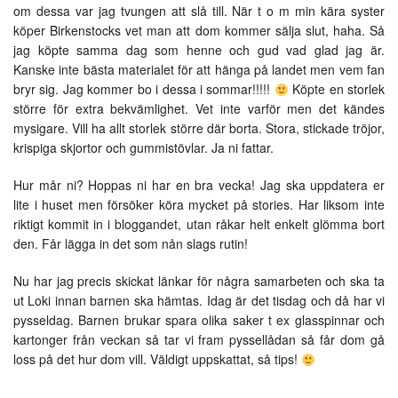
om dessa var jag tvungen att slå till. När t o m min kära syster
köper Birkenstocks vet man att dom kommer sälja slut, haha. Så
jag köpte samma dag som henne och gud vad glad jag är.
Kanske inte bästa materialet för att hänga på landet men vem fan
bryr sig. Jag kommer bo i dessa i sommar!!!!!
Köpte en storlek
större för extra bekvämlighet. Vet inte varför men det kändes
mysigare. Vill ha allt storlek större där borta. Stora, stickade tröjor,
krispiga skjortor och gummistövlar. Ja ni fattar.
Hur mår ni? Hoppas ni har en bra vecka! Jag ska uppdatera er
lite i huset men försöker köra mycket på stories. Har liksom inte
riktigt kommit in i bloggandet, utan råkar helt enkelt glömma bort
den. Får lägga in det som nån slags rutin!
Nu har jag precis skickat länkar för några samarbeten och ska ta
ut Loki innan barnen ska hämtas. Idag är det tisdag och då har vi
pysseldag. Barnen brukar spara olika saker t ex glasspinnar och
kartonger från veckan så tar vi fram pyssellådan så får dom gå
loss på det hur dom vill. Väldigt uppskattat, så tips!