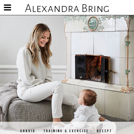
Alexandra Bring
Visa/göm
meny
GRAVID
TRAINING & EXERCISE
RECEPT