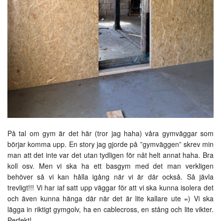
På tal om gym är det här (tror jag haha) våra gymväggar som
börjar komma upp. En story jag gjorde på ”gymväggen” skrev min
man att det inte var det utan tydligen för nåt helt annat haha. Bra
koll osv. Men vi ska ha ett basgym med det man verkligen
behöver så vi kan hålla igång när vi är där också. Så jävla
trevligt!!! Vi har iaf satt upp väggar för att vi ska kunna isolera det
och även kunna hänga där när det är lite kallare ute =) Vi ska
lägga in riktigt gymgolv, ha en cablecross, en stång och lite vikter.
Perfekt!