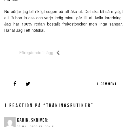
Nu börjar jag bli riktigt sugen på att åka ut. Det ska bli så mysigt
att få boa in oss och varje ledig minut går till att kolla inredning.
Jag har 100% redan beställt frukostbrickor men inga sängar.
Haha! Jag i ett nötskal.
Föregående inlägg
1
COMMENT
1 REAKTION PÅ “TRÄNINGSRUTINER”
KARIN.
SKRIVER:
27 MAJ, 2022 KL. 23:15