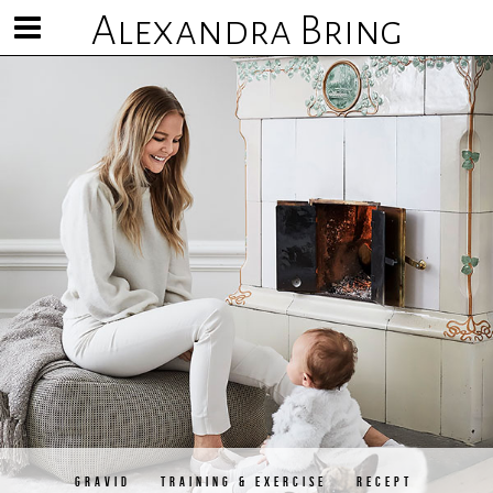
Alexandra Bring
Visa/göm
meny
GRAVID
TRAINING & EXERCISE
RECEPT