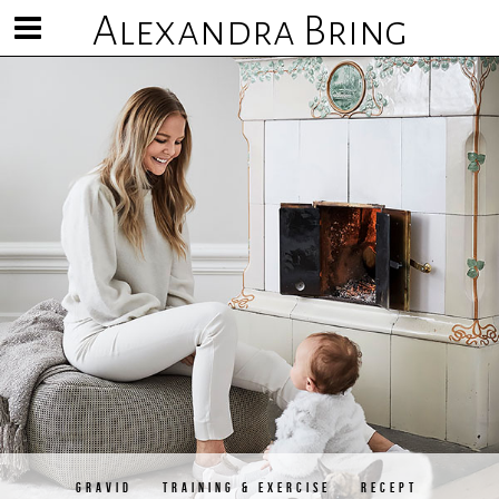
Alexandra Bring
Visa/göm
meny
GRAVID
TRAINING & EXERCISE
RECEPT