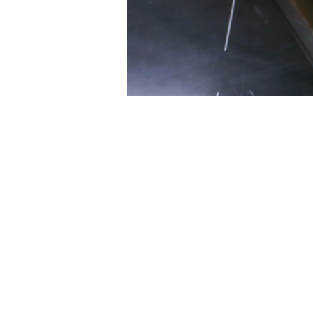
Hej babes! Här kommer ett recept på en s
det att se aptitligt ut
Du behöver:
Potatismos av ca 500 g potatis
400 g fiskfileér, jag tog lax och torsk