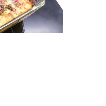
a haha. Svårt att fota fiskgratäng och få