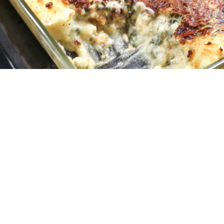
jukt god fiskgratäng! Den var mycket godare än den såg ut kan jag lov