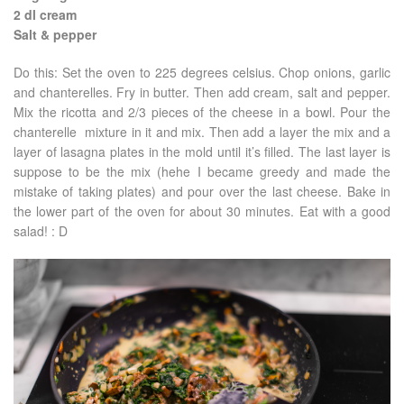
2 dl cream
Salt & pepper
Do this: Set the oven to 225 degrees celsius. Chop onions, garlic
and chanterelles. Fry in butter. Then add cream, salt and pepper.
Mix the ricotta and 2/3 pieces of the cheese in a bowl. Pour the
chanterelle mixture in it and mix. Then add a layer the mix and a
layer of lasagna plates in the mold until it’s filled. The last layer is
suppose to be the mix (hehe I became greedy and made the
mistake of taking plates) and pour over the last cheese. Bake in
the lower part of the oven for about 30 minutes. Eat with a good
salad! : D