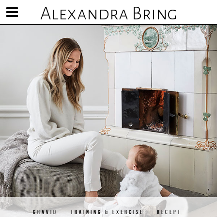
Alexandra Bring
Visa/göm
meny
GRAVID
TRAINING & EXERCISE
RECEPT