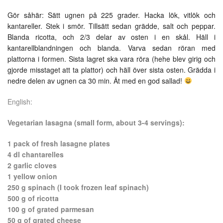
Gör såhär: Sätt ugnen på 225 grader. Hacka lök, vitlök och
kantareller. Stek i smör. Tillsätt sedan grädde, salt och peppar.
Blanda ricotta, och 2/3 delar av osten i en skål. Häll i
kantarellblandningen och blanda. Varva sedan röran med
plattorna i formen. Sista lagret ska vara röra (hehe blev girig och
gjorde misstaget att ta plattor) och häll över sista osten. Grädda i
nedre delen av ugnen ca 30 min. Ät med en god sallad!
English:
Vegetarian lasagna (small form, about 3-4 servings):
1 pack of fresh lasagne plates
4 dl chantarelles
2 garlic cloves
1 yellow onion
250 g spinach (I took frozen leaf spinach)
500 g of ricotta
100 g of grated parmesan
50 g of grated cheese