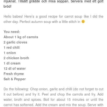
mjuknat. Tillsätt grädde och mixa soppan. Servera med ett gott
bröd!
Hello babes! Here’s a good recipe for carrot soup like I did the
other day. Perfect autumn soup with a little stitch in
You need:
About 1 kg of carrots
2 garlic cloves
1 red chili
1 onion
2 chicken broth
1 dl cream
12 dl of water
Fresh thyme
Salt & Pepper
Do the following: Chop onion, garlic and chilli (do not forget to cut
it out before) and fry it. Peel and chop the carrots and fry. Add
water, broth and spices. Boil for about 15 minutes or until the
carrot has softened. Add the cream and mix the soup. Serve with