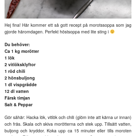
Hej fina! Här kommer ett så gott recept på morotssoppa som jag
gjorde häromdagen. Perfekt höstsoppa med lite sting i
Du behöver:
Ca 1 kg morötter
1 lök
2 vitlöksklyftor
1 röd chili
2 hönsbuljong
1 dl vispgrädde
12 dl vatten
Färsk timjan
Salt & Peppar
Gör såhär: Hacka lök, vitlök och chili (glöm inte att kärna ur innan)
och fräs. Skala och skiva morötterna och stek upp. Tillsätt vatten,
buljong och kryddor. Koka upp ca 15 minuter eller tills moroten