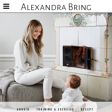
Alexandra Bring
Visa/göm
meny
GRAVID
TRAINING & EXERCISE
RECEPT