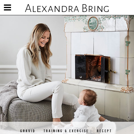
Alexandra Bring
Visa/göm
meny
GRAVID
TRAINING & EXERCISE
RECEPT