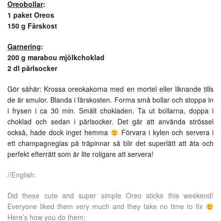
Oreobollar
:
1 paket Oreos
150 g Färskost
Garnering
:
200 g marabou mjölkchoklad
2 dl pärlsocker
Gör såhär: Krossa oreokakorna med en mortel eller liknande tills
de är smulor. Blanda i färskosten. Forma små bollar och stoppa in
i frysen i ca 30 min. Smält chokladen. Ta ut bollarna, doppa i
choklad och sedan i pärlsocker. Det går att använda strössel
också, hade dock inget hemma
Förvara i kylen och servera i
ett champagneglas på träpinnar så blir det superlätt att äta och
perfekt efterrätt som är lite roligare att servera!
//English:
Did these cute and super simple Oreo sticks this weekend!
Everyone liked them very much and they take no time to fix
Here’s how you do them: