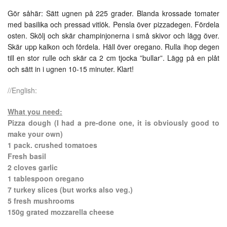
Gör såhär: Sätt ugnen på 225 grader. Blanda krossade tomater
med basilika och pressad vitlök. Pensla över pizzadegen. Fördela
osten. Skölj och skär champinjonerna i små skivor och lägg över.
Skär upp kalkon och fördela. Häll över oregano. Rulla ihop degen
till en stor rulle och skär ca 2 cm tjocka ”bullar”. Lägg på en plåt
och sätt in i ugnen 10-15 minuter. Klart!
//English:
What you need:
Pizza dough (I had a pre-done one, it is obviously good to
make your own)
1 pack. crushed tomatoes
Fresh basil
2 cloves garlic
1 tablespoon oregano
7 turkey slices (but works also veg.)
5 fresh mushrooms
150g grated mozzarella cheese