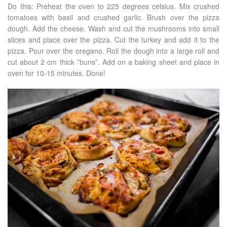
Do this: Preheat the oven to 225 degrees celsius. Mix crushed
tomatoes with basil and crushed garlic. Brush over the pizza
dough. Add the cheese. Wash and cut the mushrooms into small
slices and place over the pizza. Cut the turkey and add it to the
pizza. Pour over the oregano. Roll the dough into a large roll and
cut about 2 cm thick ”buns”. Add on a baking sheet and place in
oven for 10-15 minutes. Done!