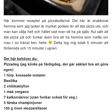
Här kommer receptet på pizzabullarna! Det här är snabbmat
hemma som jag tycker är mycket godare än att äta pizza ute, och
man kan välja helt och hållet vad man vill ha på själv. Kul sätt att
äta pizza på och funkar även bra att ha hemma som mellis om
man t ex tränat ben hehe
Detta tog mig totalt 5 minuter att
förbereda och 15 minuter i ugnen.
Det här behöver du:
Pizzadeg (jag körde på färdigdeg, det går såklart bra att göra
egen)
1 förp. krossade tomater
Basilika
2 vitlöksklyftor
1 msk oregano
7 kalkonskivor (utan funkar också för veg.)
5 färska champinjoner
150 g riven mozzarellaost