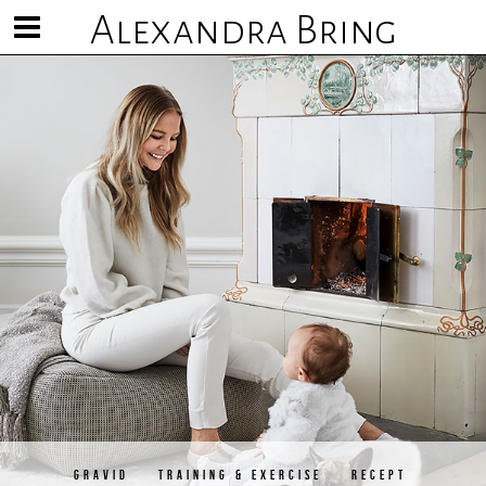
Alexandra Bring
Visa/göm
meny
GRAVID
TRAINING & EXERCISE
RECEPT