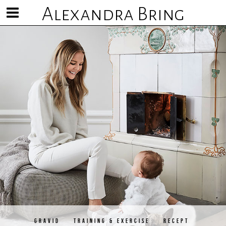
Alexandra Bring
Visa/göm
meny
GRAVID
TRAINING & EXERCISE
RECEPT