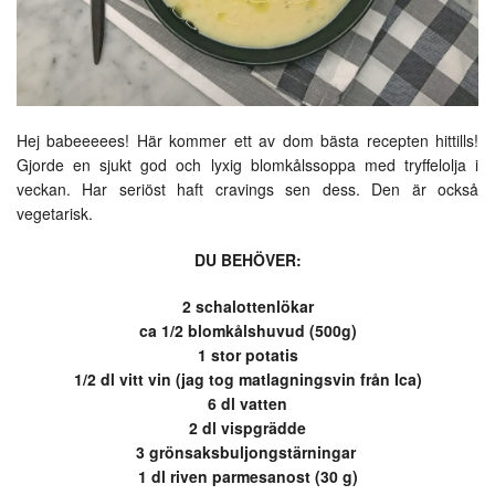
Hej babeeeees! Här kommer ett av dom bästa recepten hittills!
Gjorde en sjukt god och lyxig blomkålssoppa med tryffelolja i
veckan. Har seriöst haft cravings sen dess. Den är också
vegetarisk.
DU BEHÖVER:
2 schalottenlökar
ca 1/2 blomkålshuvud (500g)
1 stor potatis
1/2
dl vitt vin (jag tog matlagningsvin från Ica)
6
dl vatten
2
dl vispgrädde
3 grönsaksbuljongstärningar
1
dl riven parmesanost (30 g)