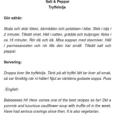
Salt & Peppar
Tryffelolja
Gör såhär:
Skala och skär löken, blomkålen och potatisen i bitar. Stek i olja i
2 minuter. Tillsätt vinet. Häll i vatten, grädde och buljonger. Koka i
ca 15 minuter. Rör då och då. Mixa soppan med stavmixer. Häll
i parmesanosten och rör tills den har smält. Tillsätt salt och
peppar.
Servering:
Droppa över lite tryffelolja. Tänk på att tryffel lätt tar över all smak,
så var försiktig när ni häller! Njut av världens godaste soppa. Puss
/
English:
Babeeeees Hi! Here comes one of the best recipes so far! Did a
yummie and luxurious cauliflower soup with truffle oil in the week.
Have had serious cravings since then. It is also vegetarian.