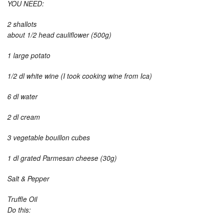
YOU NEED:
2 shallots
about 1/2 head cauliflower (500g)
1 large potato
1/2 dl white wine (I took cooking wine from Ica)
6 dl water
2 dl cream
3 vegetable bouillon cubes
1 dl grated Parmesan cheese (30g)
Salt & Pepper
Truffle Oil
Do this: