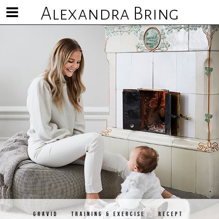
Alexandra Bring
Visa/göm
meny
GRAVID
TRAINING & EXERCISE
RECEPT