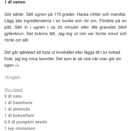
1 dl vatten
Gör såhär: Sätt ugnen på 175 grader. Hacka nötter och mandlar.
Lägg alla ingredienserna i en bunke och rör om. Fördela på en
plåt. Sätt in i ugnen i ca 20 minuter eller tills granolan blivit
gyllenbrun. Det bränns lätt. Jag tog ut min var femte minut och
rörde om allt.
Det går självklart att byta ut innehållet eller lägga till t ex torkad
frukt, jag tog mina favoriter. Det som är så nice när man gör sin
egen =)
//English:
You need:
5 dl oats
1 dl hazelnuts
1 dl almonds
1 dl kokosflarn
0.5 dl pumpkin seeds
1 tsp cinnamon