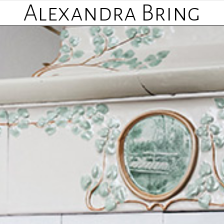
Alexandra Bring