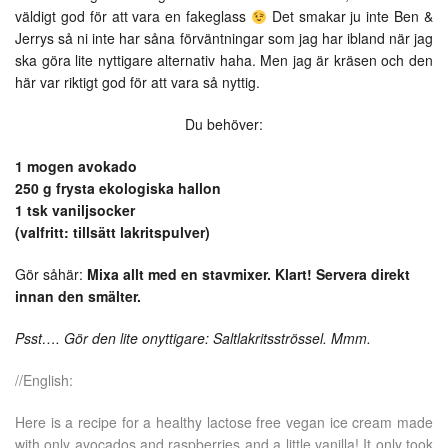
väldigt god för att vara en fakeglass
Det smakar ju inte Ben &
Jerrys så ni inte har såna förväntningar som jag har ibland när jag
ska göra lite nyttigare alternativ haha. Men jag är kräsen och den
här var riktigt god för att vara så nyttig.
Du behöver:
1 mogen avokado
250 g frysta ekologiska hallon
1 tsk vaniljsocker
(valfritt: tillsätt lakritspulver)
Gör såhär:
Mixa allt med en stavmixer. Klart! Servera direkt
innan den smälter.
Psst…. Gör den lite onyttigare: Saltlakritsströssel. Mmm.
//English:
Here is a recipe for a healthy lactose free vegan ice cream made
with only avocados and raspberries and a little vanilla! It only took