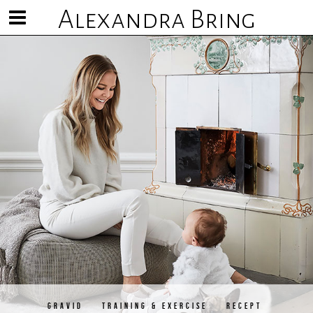
Alexandra Bring
Visa/göm
meny
GRAVID
TRAINING & EXERCISE
RECEPT