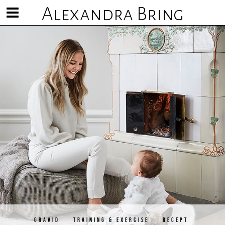
Alexandra Bring
Visa/göm
meny
GRAVID
TRAINING & EXERCISE
RECEPT