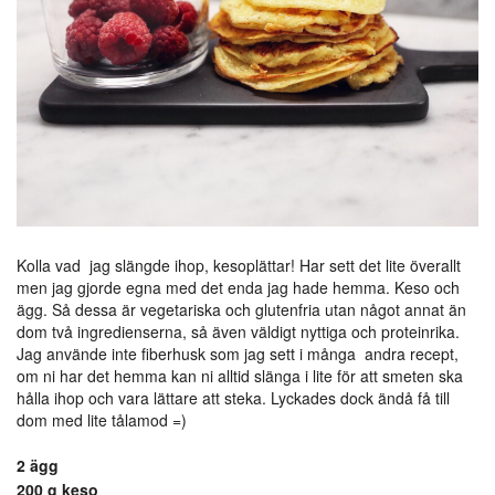
Kolla vad jag slängde ihop, kesoplättar! Har sett det lite överallt
men jag gjorde egna med det enda jag hade hemma. Keso och
ägg. Så dessa är vegetariska och glutenfria utan något annat än
dom två ingredienserna, så även väldigt nyttiga och proteinrika.
Jag använde inte fiberhusk som jag sett i många andra recept,
om ni har det hemma kan ni alltid slänga i lite för att smeten ska
hålla ihop och vara lättare att steka. Lyckades dock ändå få till
dom med lite tålamod =)
2 ägg
200 g keso