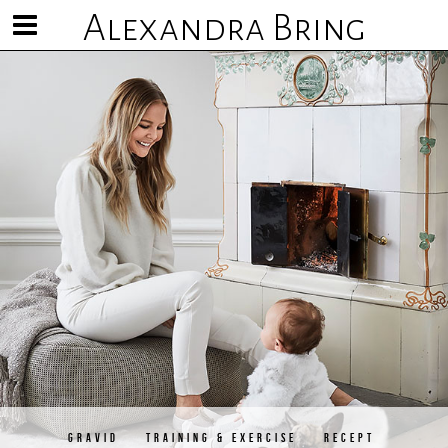
Alexandra Bring
Visa/göm
meny
GRAVID
TRAINING & EXERCISE
RECEPT