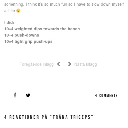
something, I think it’s so much fun so I have to slow down myself
a little
I did:
10×4 weighted dips towards the bench
10×4 push-downs
10×4 tight grip push-ups
Föregående inlägg
Nästa inlägg
4
COMMENTS
4 REAKTIONER PÅ “TRÄNA TRICEPS”