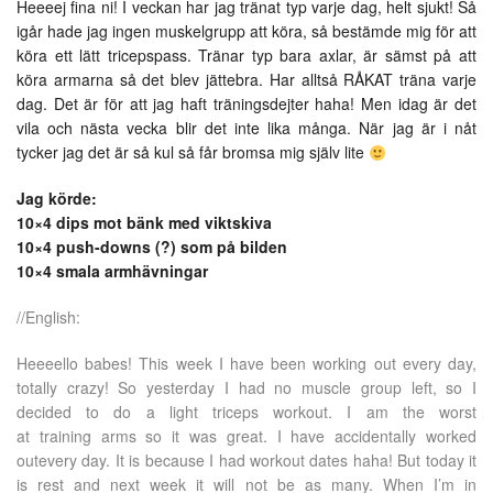
Heeeej fina ni! I veckan har jag tränat typ varje dag, helt sjukt! Så
igår hade jag ingen muskelgrupp att köra, så bestämde mig för att
köra ett lätt tricepspass. Tränar typ bara axlar, är sämst på att
köra armarna så det blev jättebra. Har alltså RÅKAT träna varje
dag. Det är för att jag haft träningsdejter haha! Men idag är det
vila och nästa vecka blir det inte lika många. När jag är i nåt
tycker jag det är så kul så får bromsa mig själv lite
Jag körde:
10×4 dips mot bänk med viktskiva
10×4 push-downs (?) som på bilden
10×4 smala armhävningar
//English:
Heeeello babes! This week I have been working out every day,
totally crazy! So yesterday I had no muscle group left, so I
decided to do a light triceps workout. I am the worst
at training arms so it was great. I have accidentally worked
outevery day. It is because I had workout dates haha! But today it
is rest and next week it will not be as many. When I’m in