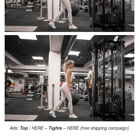
Ads:
Top
/ HERE –
Tights
– HERE (free shipping campaign)