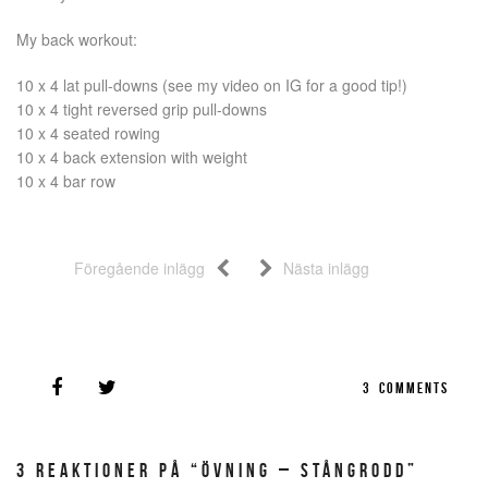
My back workout:
10 x 4 lat pull-downs (see my video on IG for a good tip!)
10 x 4 tight reversed grip pull-downs
10 x 4 seated rowing
10 x 4 back extension with weight
10 x 4 bar row
Föregående inlägg
Nästa inlägg
3
COMMENTS
3 REAKTIONER PÅ “ÖVNING – STÅNGRODD”