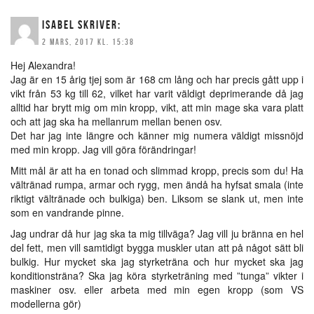
ISABEL
SKRIVER:
2 MARS, 2017 KL. 15:38
Hej Alexandra!
Jag är en 15 årig tjej som är 168 cm lång och har precis gått upp i
vikt från 53 kg till 62, vilket har varit väldigt deprimerande då jag
alltid har brytt mig om min kropp, vikt, att min mage ska vara platt
och att jag ska ha mellanrum mellan benen osv.
Det har jag inte längre och känner mig numera väldigt missnöjd
med min kropp. Jag vill göra förändringar!
Mitt mål är att ha en tonad och slimmad kropp, precis som du! Ha
vältränad rumpa, armar och rygg, men ändå ha hyfsat smala (inte
riktigt vältränade och bulkiga) ben. Liksom se slank ut, men inte
som en vandrande pinne.
Jag undrar då hur jag ska ta mig tillväga? Jag vill ju bränna en hel
del fett, men vill samtidigt bygga muskler utan att på något sätt bli
bulkig. Hur mycket ska jag styrketräna och hur mycket ska jag
konditionsträna? Ska jag köra styrketräning med ”tunga” vikter i
maskiner osv. eller arbeta med min egen kropp (som VS
modellerna gör)