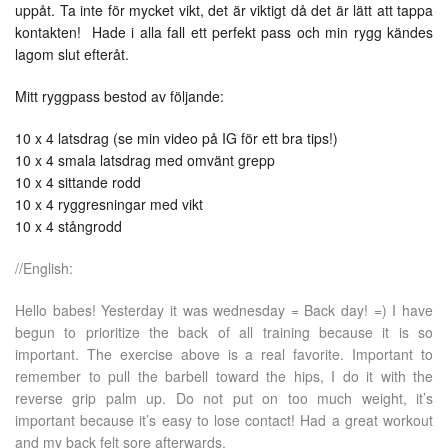
uppåt. Ta inte för mycket vikt, det är viktigt då det är lätt att tappa
kontakten! Hade i alla fall ett perfekt pass och min rygg kändes
lagom slut efteråt.
Mitt ryggpass bestod av följande:
10 x 4 latsdrag (se min video på IG för ett bra tips!)
10 x 4 smala latsdrag med omvänt grepp
10 x 4 sittande rodd
10 x 4 ryggresningar med vikt
10 x 4 stångrodd
//English:
Hello babes! Yesterday it was wednesday = Back day! =) I have
begun to prioritize the back of all training because it is so
important. The exercise above is a real favorite. Important to
remember to pull the barbell toward the hips, I do it with the
reverse grip palm up. Do not put on too much weight, it’s
important because it’s easy to lose contact! Had a great workout
and my back felt sore afterwards.