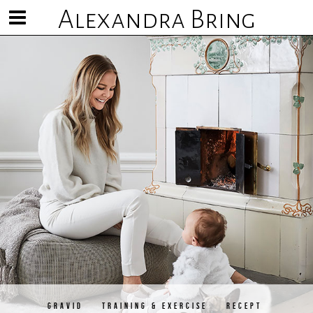
Alexandra Bring
Visa/göm
meny
GRAVID
TRAINING & EXERCISE
RECEPT