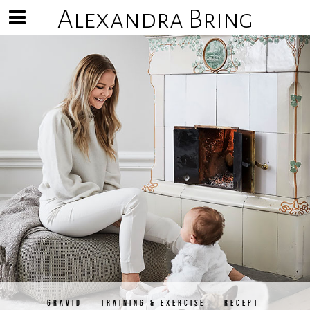
Alexandra Bring
Visa/göm
meny
GRAVID
TRAINING & EXERCISE
RECEPT