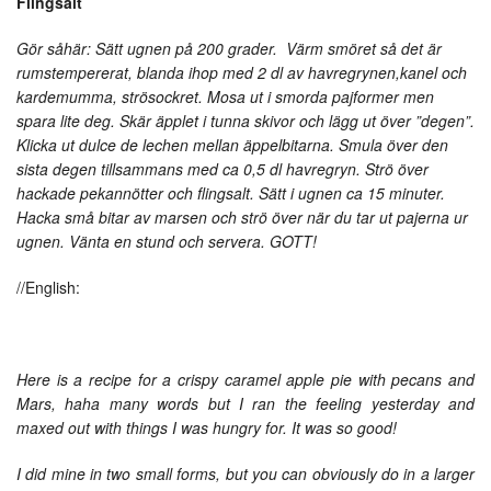
Flingsalt
Gör såhär: Sätt ugnen på 200 grader. Värm smöret så det är
rumstempererat, blanda ihop med 2 dl av havregrynen,kanel och
kardemumma, strösockret. Mosa ut i smorda pajformer men
spara lite deg. Skär äpplet i tunna skivor och lägg ut över ”degen”.
Klicka ut dulce de lechen mellan äppelbitarna. Smula över den
sista degen tillsammans med ca 0,5 dl havregryn. Strö över
hackade pekannötter och flingsalt. Sätt i ugnen ca 15 minuter.
Hacka små bitar av marsen och strö över när du tar ut pajerna ur
ugnen. Vänta en stund och servera. GOTT!
//English:
Here is a recipe for a crispy caramel apple pie with pecans and
Mars, haha many words but I ran the feeling yesterday and
maxed out with things I was hungry for. It was so good!
I did mine in two small forms, but you can obviously do in a larger