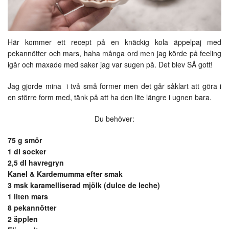
Här kommer ett recept på en knäckig kola äppelpaj med
pekannötter och mars, haha många ord men jag körde på feeling
igår och maxade med saker jag var sugen på. Det blev SÅ gott!
Jag gjorde mina i två små former men det går såklart att göra i
en större form med, tänk på att ha den lite längre i ugnen bara.
Du behöver:
75 g smör
1 dl socker
2,5 dl havregryn
Kanel & Kardemumma efter smak
3 msk karamelliserad mjölk (dulce de leche)
1 liten mars
8 pekannötter
2 äpplen