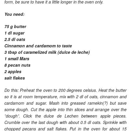
form, be sure to have it a little longer in the oven only.
You need:
75 g butter
1 dl sugar
2.5 dl oats
Cinnamon and cardamom to taste
3 tbsp of caramelized milk (dulce de leche)
1 small Mars
8 pecan nuts
2 apples
salt flakes
Do this: Preheat the oven to 200 degrees celsius. Heat the butter
so it is at room temperature, mix with 2 dl of oats, cinnamon and
cardamom and sugar. Mash into greased ramekin(?) but save
some dough. Cut the apple into thin slices and arrange over the
”dough”. Click the dulce de Lechen between apple pieces.
Crumble over the last dough with about 0.5 dl oats. Sprinkle with
chopped pecans and salt flakes. Put in the oven for about 15