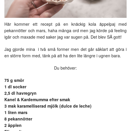
Här kommer ett recept på en knäckig kola äppelpaj med
pekannötter och mars, haha många ord men jag körde på feeling
igår och maxade med saker jag var sugen på. Det blev SÅ gott!
Jag gjorde mina i två små former men det går såklart att göra i
en större form med, tänk på att ha den lite längre i ugnen bara.
Du behöver:
75 g smör
1 dl socker
2,5 dl havregryn
Kanel & Kardemumma efter smak
3 msk karamelliserad mjölk (dulce de leche)
1 liten mars
8 pekannötter
2 äpplen