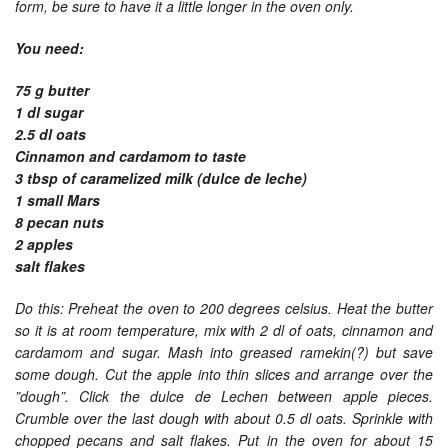
form, be sure to have it a little longer in the oven only.
You need:
75 g butter
1 dl sugar
2.5 dl oats
Cinnamon and cardamom to taste
3 tbsp of caramelized milk (dulce de leche)
1 small Mars
8 pecan nuts
2 apples
salt flakes
Do this: Preheat the oven to 200 degrees celsius. Heat the butter
so it is at room temperature, mix with 2 dl of oats, cinnamon and
cardamom and sugar. Mash into greased ramekin(?) but save
some dough. Cut the apple into thin slices and arrange over the
”dough”. Click the dulce de Lechen between apple pieces.
Crumble over the last dough with about 0.5 dl oats. Sprinkle with
chopped pecans and salt flakes. Put in the oven for about 15