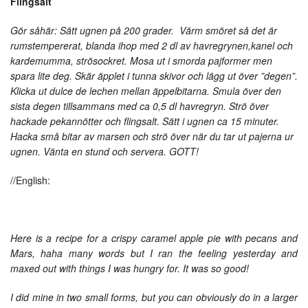
Flingsalt
Gör såhär: Sätt ugnen på 200 grader. Värm smöret så det är
rumstempererat, blanda ihop med 2 dl av havregrynen,kanel och
kardemumma, strösockret. Mosa ut i smorda pajformer men
spara lite deg. Skär äpplet i tunna skivor och lägg ut över ”degen”.
Klicka ut dulce de lechen mellan äppelbitarna. Smula över den
sista degen tillsammans med ca 0,5 dl havregryn. Strö över
hackade pekannötter och flingsalt. Sätt i ugnen ca 15 minuter.
Hacka små bitar av marsen och strö över när du tar ut pajerna ur
ugnen. Vänta en stund och servera. GOTT!
//English:
Here is a recipe for a crispy caramel apple pie with pecans and
Mars, haha many words but I ran the feeling yesterday and
maxed out with things I was hungry for. It was so good!
I did mine in two small forms, but you can obviously do in a larger