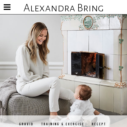
Alexandra Bring
Visa/göm
meny
GRAVID
TRAINING & EXERCISE
RECEPT