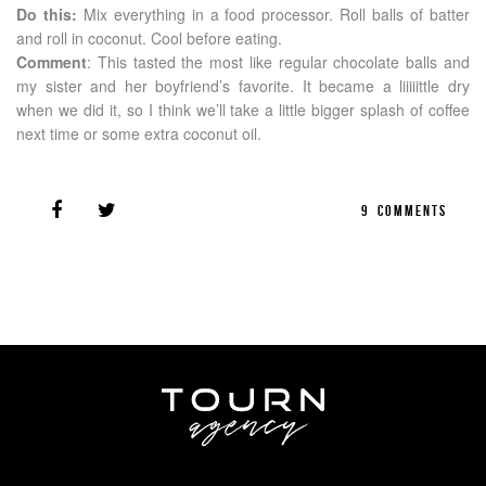
Do this:
Mix everything in a food processor. Roll balls of batter
and roll in coconut. Cool before eating.
Comment
: This tasted the most like regular chocolate balls and
my sister and her boyfriend’s favorite. It became a liiiiittle dry
when we did it, so I think we’ll take a little bigger splash of coffee
next time or some extra coconut oil.
9
COMMENTS