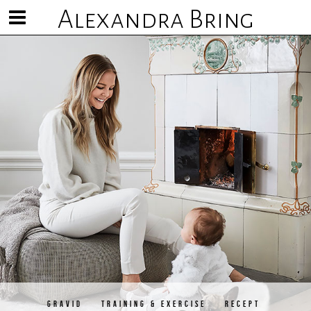
Alexandra Bring
Visa/göm
meny
GRAVID
TRAINING & EXERCISE
RECEPT