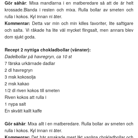
Gör såhär
: Mixa mandlarna i en matberedare så att de är helt
krossade.Blanda i resten och mixa. Rulla bollar av smeten och
rulla i kokos. Kyl innan ni äter.
Kommentar:
Detta var min och min killes favoriter, lite saftigare
och salta. Vi råkade ha lite väl mycket flingsalt, men annars blev
dom sjukt goda.
Recept 2 nyttiga chokladbollar (vänster):
Dadelbollar på havregryn, ca 10 st
7 färska urkärnade dadlar
2 dl havregryn
3 msk kokosolja
2 msk kakao
1/2 dl riven kokos till smeten
Riven kokos att rulla i
1 nypa salt
En skvätt kallt kaffe
Gör såhär
: Mixa allt i en matberedare. Rulla bollar av smeten och
rulla i kokos. Kyl innan ni äter.
Kommentar:
Det här smakade mest likt vanliga chokladbollar och