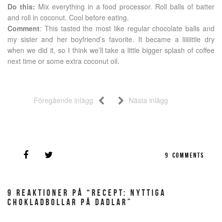
Do this:
Mix everything in a food processor. Roll balls of batter
and roll in coconut. Cool before eating.
Comment
: This tasted the most like regular chocolate balls and
my sister and her boyfriend’s favorite. It became a liiiiittle dry
when we did it, so I think we’ll take a little bigger splash of coffee
next time or some extra coconut oil.
Föregående inlägg
Nästa inlägg
9
COMMENTS
9 REAKTIONER PÅ “RECEPT: NYTTIGA
CHOKLADBOLLAR PÅ DADLAR”