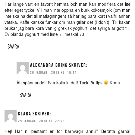
Har länge vart en favorit hemma och man kan modifiera det lite
efter eget tycke. Vill man inte öppna en burk kokosmjölk (om man
inte ska ha det till matlagningen) så har jag bara kört i valfri annan
vätska. Kaffe kanske funkar om man gillar det (I don’t). Till kakan
brukar jag bara köra vanlig grekisk yoghurt, det syrliga är gott till.
Ev blanda yoghurt med lime + limeskal <3
SVARA
ALEXANDRA BRING
SKRIVER:
30 JANUARI, 2018 KL. 10:14
Åh spännande!! Ska kolla in det! Tack för tips
Kram
SVARA
KLARA
SKRIVER:
29 JANUARI, 2018 KL. 22:56
Hej! Har ni bestämt er för barnvagn ännu? Berätta gärna!