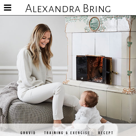
Alexandra Bring
Visa/göm
meny
GRAVID
TRAINING & EXERCISE
RECEPT