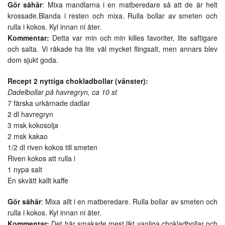
Gör såhär
: Mixa mandlarna i en matberedare så att de är helt
krossade.Blanda i resten och mixa. Rulla bollar av smeten och
rulla i kokos. Kyl innan ni äter.
Kommentar:
Detta var min och min killes favoriter, lite saftigare
och salta. Vi råkade ha lite väl mycket flingsalt, men annars blev
dom sjukt goda.
Recept 2 nyttiga chokladbollar (vänster):
Dadelbollar på havregryn, ca 10 st
7 färska urkärnade dadlar
2 dl havregryn
3 msk kokosolja
2 msk kakao
1/2 dl riven kokos till smeten
Riven kokos att rulla i
1 nypa salt
En skvätt kallt kaffe
Gör såhär
: Mixa allt i en matberedare. Rulla bollar av smeten och
rulla i kokos. Kyl innan ni äter.
Kommentar:
Det här smakade mest likt vanliga chokladbollar och