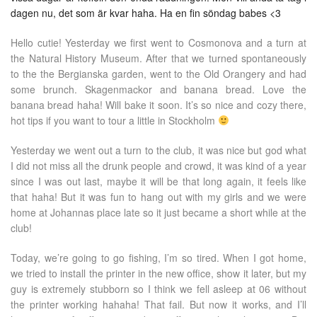
dagen nu, det som är kvar haha. Ha en fin söndag babes <3
Hello cutie! Yesterday we first went to Cosmonova and a turn at
the Natural History Museum. After that we turned spontaneously
to the the Bergianska garden, went to the Old Orangery and had
some brunch. Skagenmackor and banana bread. Love the
banana bread haha! Will bake it soon. It’s so nice and cozy there,
hot tips if you want to tour a little in Stockholm
Yesterday we went out a turn to the club, it was nice but god what
I did not miss all the drunk people and crowd, it was kind of a year
since I was out last, maybe it will be that long again, it feels like
that haha! But it was fun to hang out with my girls and we were
home at Johannas place late so it just became a short while at the
club!
Today, we’re going to go fishing, I’m so tired. When I got home,
we tried to install the printer in the new office, show it later, but my
guy is extremely stubborn so I think we fell asleep at 06 without
the printer working hahaha! That fail. But now it works, and I’ll