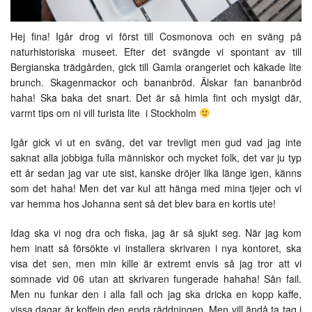
Hej fina! Igår drog vi först till Cosmonova och en sväng på
naturhistoriska museet. Efter det svängde vi spontant av till
Bergianska trädgården, gick till Gamla orangeriet och käkade lite
brunch. Skagenmackor och bananbröd. Älskar fan bananbröd
haha! Ska baka det snart. Det är så himla fint och mysigt där,
varmt tips om ni vill turista lite i Stockholm
Igår gick vi ut en sväng, det var trevligt men gud vad jag inte
saknat alla jobbiga fulla människor och mycket folk, det var ju typ
ett år sedan jag var ute sist, kanske dröjer lika länge igen, känns
som det haha! Men det var kul att hänga med mina tjejer och vi
var hemma hos Johanna sent så det blev bara en kortis ute!
Idag ska vi nog dra och fiska, jag är så sjukt seg. När jag kom
hem inatt så försökte vi installera skrivaren i nya kontoret, ska
visa det sen, men min kille är extremt envis så jag tror att vi
somnade vid 06 utan att skrivaren fungerade hahaha! Sån fail.
Men nu funkar den i alla fall och jag ska dricka en kopp kaffe,
vissa dagar är koffein den enda räddningen. Men vill ändå ta tag i