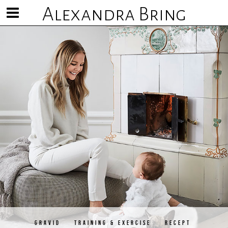
Alexandra Bring
Visa/göm
meny
GRAVID
TRAINING & EXERCISE
RECEPT