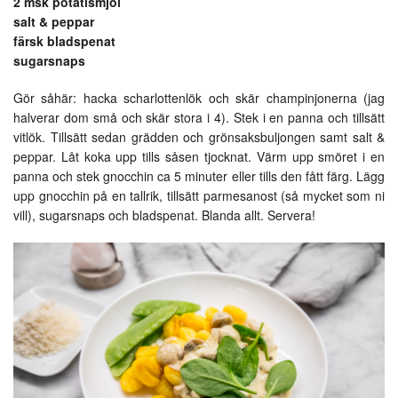
2 msk potatismjöl
salt & peppar
färsk bladspenat
sugarsnaps
Gör såhär: hacka scharlottenlök och skär champinjonerna (jag
halverar dom små och skär stora i 4). Stek i en panna och tillsätt
vitlök. Tillsätt sedan grädden och grönsaksbuljongen samt salt &
peppar. Låt koka upp tills såsen tjocknat. Värm upp smöret i en
panna och stek gnocchin ca 5 minuter eller tills den fått färg. Lägg
upp gnocchin på en tallrik, tillsätt parmesanost (så mycket som ni
vill), sugarsnaps och bladspenat. Blanda allt. Servera!