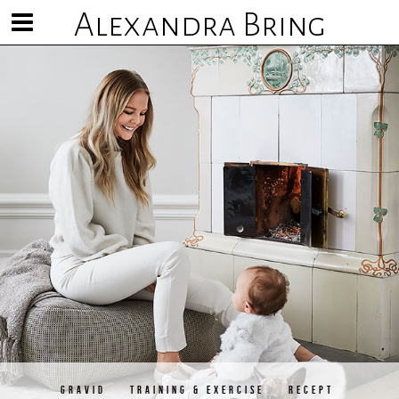
Alexandra Bring
Visa/göm
meny
GRAVID
TRAINING & EXERCISE
RECEPT