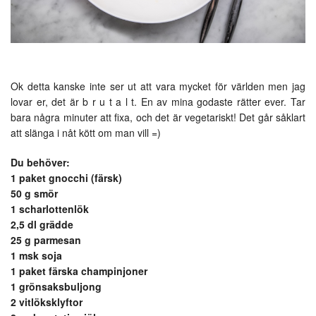
Ok detta kanske inte ser ut att vara mycket för världen men jag
lovar er, det är b r u t a l t. En av mina godaste rätter ever. Tar
bara några minuter att fixa, och det är vegetariskt! Det går såklart
att slänga i nåt kött om man vill =)
Du behöver:
1 paket gnocchi (färsk)
50 g smör
1 scharlottenlök
2,5 dl grädde
25 g parmesan
1 msk soja
1 paket färska champinjoner
1 grönsaksbuljong
2 vitlöksklyftor