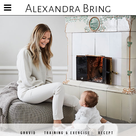
Alexandra Bring
Visa/göm
meny
GRAVID
TRAINING & EXERCISE
RECEPT