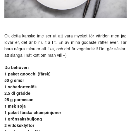
Ok detta kanske inte ser ut att vara mycket för världen men jag
lovar er, det är b r u t a l t. En av mina godaste rätter ever. Tar
bara några minuter att fixa, och det är vegetariskt! Det går såklart
att slänga i nåt kött om man vill =)
Du behöver:
1 paket gnocchi (färsk)
50 g smör
1 scharlottenlök
2,5 dl grädde
25 g parmesan
1 msk soja
1 paket färska champinjoner
1 grönsaksbuljong
2 vitlöksklyftor