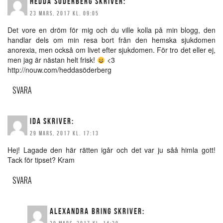
HEDDA SÖDERBERG
SKRIVER:
23 MARS, 2017 KL. 09:05
Det vore en dröm för mig och du ville kolla på min blogg, den
handlar dels om min resa bort från den hemska sjukdomen
anorexia, men också om livet efter sjukdomen. För tro det eller ej,
men jag är nästan helt frisk!
<3
http://nouw.com/heddasöderberg
SVARA
IDA
SKRIVER:
29 MARS, 2017 KL. 17:13
Hej! Lagade den här rätten igår och det var ju såå himla gott!
Tack för tipset? Kram
SVARA
ALEXANDRA BRING
SKRIVER: