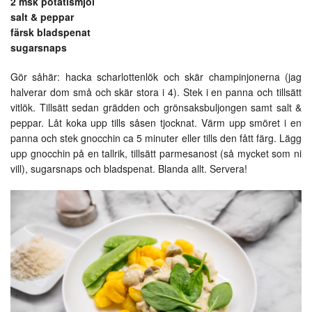
2 msk potatismjöl
salt & peppar
färsk bladspenat
sugarsnaps
Gör såhär: hacka scharlottenlök och skär champinjonerna (jag
halverar dom små och skär stora i 4). Stek i en panna och tillsätt
vitlök. Tillsätt sedan grädden och grönsaksbuljongen samt salt &
peppar. Låt koka upp tills såsen tjocknat. Värm upp smöret i en
panna och stek gnocchin ca 5 minuter eller tills den fått färg. Lägg
upp gnocchin på en tallrik, tillsätt parmesanost (så mycket som ni
vill), sugarsnaps och bladspenat. Blanda allt. Servera!