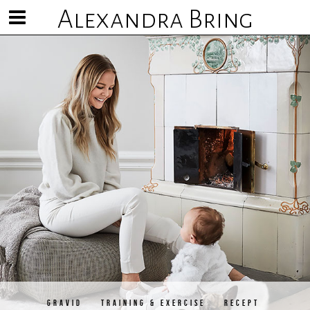
Alexandra Bring
Visa/göm
meny
GRAVID
TRAINING & EXERCISE
RECEPT