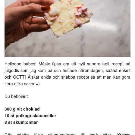
Helloooo babes! Måste tipsa om ett nytt superenkelt recept på
julgodis som jag kom på och testade häromdagen, såååå enkelt
och GOTT! Älskar enkla och snabba recept så att man kan göra
flera olika saker =)
Du behöver:
300 g vit choklad
10 st polkagriskarameller
8 st skumtomtar
Gör såhär: Klipp skumtomtarna till små bitar. Krossa