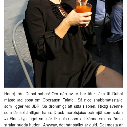
Heeej från Dubai babes! Om nån av er har tänkt åka till Dubai
måste jag tipsa om Operation Falafel. Så nice snabbmatsställe
som ligger vid JBR. Så drömmigt att sitta i solen. Riktig svenne
som får sol äntligen haha. Drack morotsjuice och njöt som satan
=) Finns typ inget som är lika nice som att känna solens första
strålar nudda huden. Anyway, det här stället är guld. Det mesta är