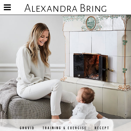
Alexandra Bring
Visa/göm
meny
GRAVID
TRAINING & EXERCISE
RECEPT