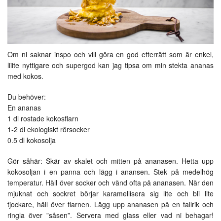
Om ni saknar inspo och vill göra en god efterrätt som är enkel,
liiite nyttigare och supergod kan jag tipsa om min stekta ananas
med kokos.
Du behöver:
En ananas
1 dl rostade kokosflarn
1-2 dl ekologiskt rörsocker
0.5 dl kokosolja
Gör såhär: Skär av skalet och mitten på ananasen. Hetta upp
kokosoljan i en panna och lägg i anansen. Stek på medelhög
temperatur. Häll över socker och vänd ofta på ananasen. När den
mjuknat och sockret börjar karamellisera sig lite och bli lite
tjockare, häll över flarnen. Lägg upp ananasen på en tallrik och
ringla över ”såsen”. Servera med glass eller vad ni behagar!