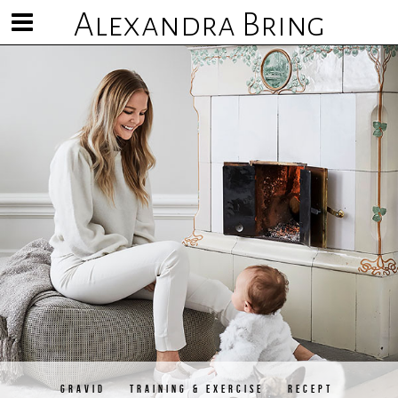
Alexandra Bring
Visa/göm
meny
GRAVID
TRAINING & EXERCISE
RECEPT