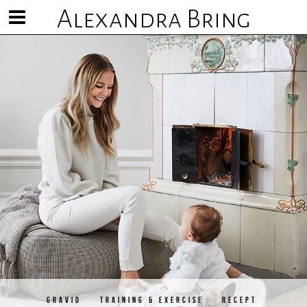
Alexandra Bring
Visa/göm
meny
GRAVID
TRAINING & EXERCISE
RECEPT