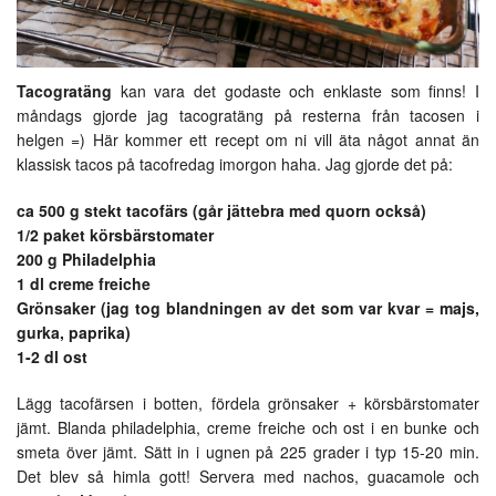
Tacogratäng
kan vara det godaste och enklaste som finns! I
måndags gjorde jag tacogratäng på resterna från tacosen i
helgen =) Här kommer ett recept om ni vill äta något annat än
klassisk tacos på tacofredag imorgon haha. Jag gjorde det på:
ca 500 g stekt tacofärs (går jättebra med quorn också)
1/2 paket körsbärstomater
200 g Philadelphia
1 dl creme freiche
Grönsaker (jag tog blandningen av det som var kvar = majs,
gurka, paprika)
1-2 dl ost
Lägg tacofärsen i botten, fördela grönsaker + körsbärstomater
jämt. Blanda philadelphia, creme freiche och ost i en bunke och
smeta över jämt. Sätt in i ugnen på 225 grader i typ 15-20 min.
Det blev så himla gott! Servera med nachos, guacamole och