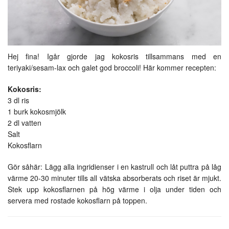
Hej fina! Igår gjorde jag kokosris tillsammans med en
teriyaki/sesam-lax och galet god broccoli! Här kommer recepten:
Kokosris:
3 dl ris
1 burk kokosmjölk
2 dl vatten
Salt
Kokosflarn
Gör såhär: Lägg alla ingridienser i en kastrull och låt puttra på låg
värme 20-30 minuter tills all vätska absorberats och riset är mjukt.
Stek upp kokosflarnen på hög värme i olja under tiden och
servera med rostade kokosflarn på toppen.