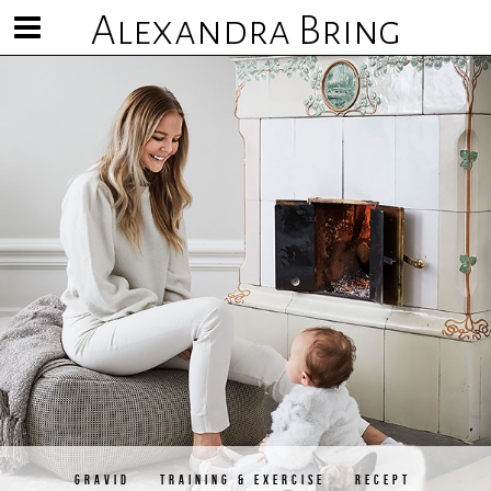
Alexandra Bring
Visa/göm
meny
GRAVID
TRAINING & EXERCISE
RECEPT