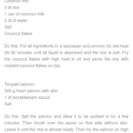
Coconut rice:
3 dl rice
1 can of coconut milk
2 dl of water
Salt
Coconut flakes
Do this: Put all ingredients in a saucepan and simmer for low heat
20-30 minutes until all liquid is absorbed and the rice is soft. Fry
the coconut flakes with high heat in oil and serve the rice with
roasted coconut flakes on top.
Teriyaki salmon:
500 g fresh salmon with skin
1 dl teryakisesam sauce
Salt
Do this: Salt the salmon and allow it to be sucked in for a few
minutes. Then brush over the sauce on that side without skin.
Leave it until the rice is almost ready. Then fry the salmon on high