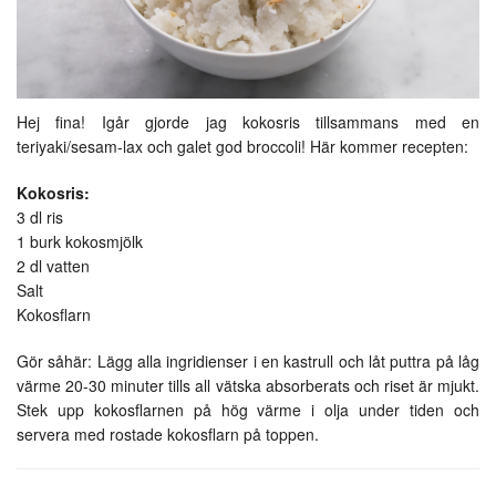
Hej fina! Igår gjorde jag kokosris tillsammans med en
teriyaki/sesam-lax och galet god broccoli! Här kommer recepten:
Kokosris:
3 dl ris
1 burk kokosmjölk
2 dl vatten
Salt
Kokosflarn
Gör såhär: Lägg alla ingridienser i en kastrull och låt puttra på låg
värme 20-30 minuter tills all vätska absorberats och riset är mjukt.
Stek upp kokosflarnen på hög värme i olja under tiden och
servera med rostade kokosflarn på toppen.