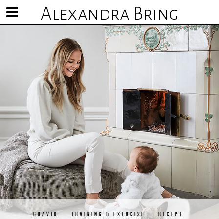
Alexandra Bring
Visa/göm
meny
GRAVID
TRAINING & EXERCISE
RECEPT