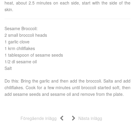
heat, about 2.5 minutes on each side, start with the side of the
skin.
Sesame Broccoli:
2 small broccoli heads
1 garlic clove
1 krm chiliflakes
1 tablespoon of sesame seeds
1/2 dl sesame oil
Salt
Do this: Bring the garlic and then add the broccoli. Salta and add
chiliflakes. Cook for a few minutes until broccoli started soft, then
add sesame seeds and sesame oil and remove from the plate.
Föregående inlägg
Nästa inlägg