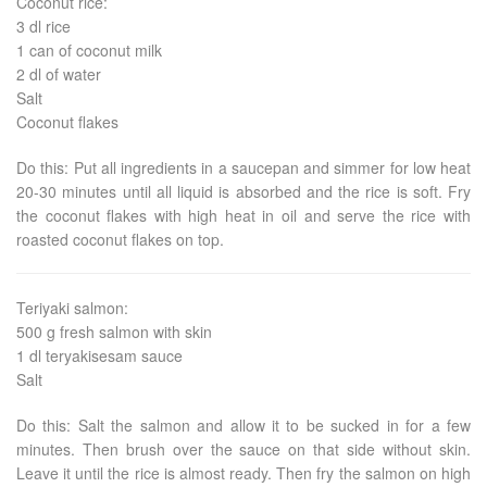
Coconut rice:
3 dl rice
1 can of coconut milk
2 dl of water
Salt
Coconut flakes
Do this: Put all ingredients in a saucepan and simmer for low heat
20-30 minutes until all liquid is absorbed and the rice is soft. Fry
the coconut flakes with high heat in oil and serve the rice with
roasted coconut flakes on top.
Teriyaki salmon:
500 g fresh salmon with skin
1 dl teryakisesam sauce
Salt
Do this: Salt the salmon and allow it to be sucked in for a few
minutes. Then brush over the sauce on that side without skin.
Leave it until the rice is almost ready. Then fry the salmon on high