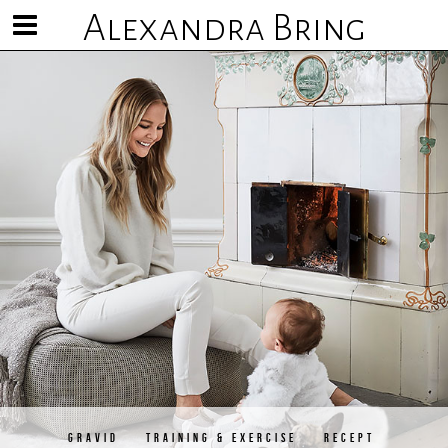
Alexandra Bring
Visa/göm
meny
GRAVID
TRAINING & EXERCISE
RECEPT