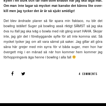
kylen i en burk och tar fram dom snabbt när jag ska laga mat.
Om man inte lagar så mycket mat kanske det känns lite over-
kill men jag tycker det är är så sjukt smidigt!
Det blev ändrade planer så får spara min fisktaco, nu blir det
bowling istället! Suger på bowling asså riktigt SÄMST så jag ska
öva nu ifall jag ska iväg o bowla med nåt gäng snart HAHA. Skojar
inte, jag gör det i förebyggande syfte för att inte komma sist. Så
mycket tycker jag om att vara sämst på saker. Jag gillar att göra
såna här grejer med min syrra för vi båda suger, men hon har
övergett mig i en månad så när hon kommer hem kommer jag
förhoppningsvis äga henne i bowling i alla fall
4
COMMENTS