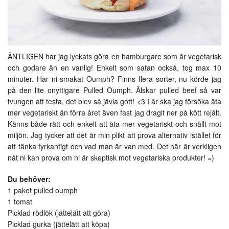
ÄNTLIGEN har jag lyckats göra en hamburgare som är vegetarisk
och godare än en vanlig! Enkelt som satan också, tog max 10
minuter. Har ni smakat Oumph? Finns flera sorter, nu körde jag
på den lite onyttigare Pulled Oumph. Älskar pulled beef så var
tvungen att testa, det blev så jävla gott! <3 I år ska jag försöka äta
mer vegetariskt än förra året även fast jag dragit ner på kött rejält.
Känns både rätt och enkelt att äta mer vegetariskt och snällt mot
miljön. Jag tycker att det är min plikt att prova alternativ istället för
att tänka fyrkantigt och vad man är van med. Det här är verkligen
nåt ni kan prova om ni är skeptisk mot vegetariska produkter! =)
Du behöver:
1 paket pulled oumph
1 tomat
Picklad rödlök (jättelätt att göra)
Picklad gurka (jättelätt att köpa)