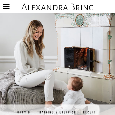
Alexandra Bring
Visa/göm
meny
GRAVID
TRAINING & EXERCISE
RECEPT