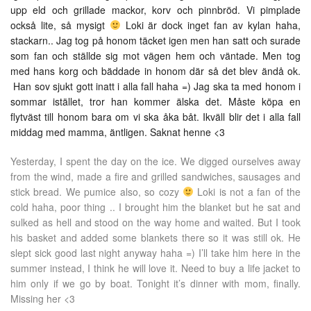
upp eld och grillade mackor, korv och pinnbröd. Vi pimplade
också lite, så mysigt
Loki är dock inget fan av kylan haha,
stackarn.. Jag tog på honom täcket igen men han satt och surade
som fan och ställde sig mot vägen hem och väntade. Men tog
med hans korg och bäddade in honom där så det blev ändå ok.
Han sov sjukt gott inatt i alla fall haha =) Jag ska ta med honom i
sommar istället, tror han kommer älska det. Måste köpa en
flytväst till honom bara om vi ska åka båt. Ikväll blir det i alla fall
middag med mamma, äntligen. Saknat henne <3
Yesterday, I spent the day on the ice. We digged ourselves away
from the wind, made a fire and grilled sandwiches, sausages and
stick bread. We pumice also, so cozy
Loki is not a fan of the
cold haha, poor thing .. I brought him the blanket but he sat and
sulked as hell and stood on the way home and waited. But I took
his basket and added some blankets there so it was still ok. He
slept sick good last night
anyway haha =) I’ll take him here in the
summer instead, I think he will love it. Need to buy a life jacket to
him only if we go by boat. Tonight it’s dinner with mom, finally.
Missing her <3