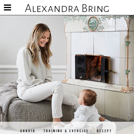
Alexandra Bring
Visa/göm
meny
GRAVID
TRAINING & EXERCISE
RECEPT