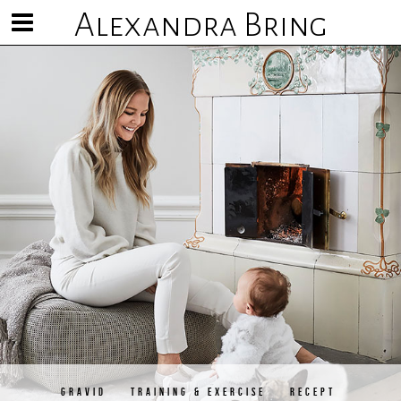
Alexandra Bring
Visa/göm
meny
GRAVID
TRAINING & EXERCISE
RECEPT