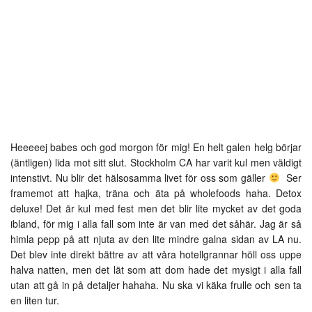
Heeeeej babes och god morgon för mig! En helt galen helg börjar
(äntligen) lida mot sitt slut. Stockholm CA har varit kul men väldigt
intenstivt. Nu blir det hälsosamma livet för oss som gäller
Ser
framemot att hajka, träna och äta på wholefoods haha. Detox
deluxe! Det är kul med fest men det blir lite mycket av det goda
ibland, för mig i alla fall som inte är van med det såhär. Jag är så
himla pepp på att njuta av den lite mindre galna sidan av LA nu.
Det blev inte direkt bättre av att våra hotellgrannar höll oss uppe
halva natten, men det lät som att dom hade det mysigt i alla fall
utan att gå in på detaljer hahaha. Nu ska vi käka frulle och sen ta
en liten tur.