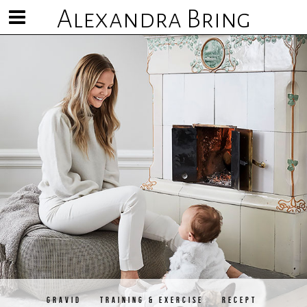
Alexandra Bring
Visa/göm
meny
GRAVID
TRAINING & EXERCISE
RECEPT