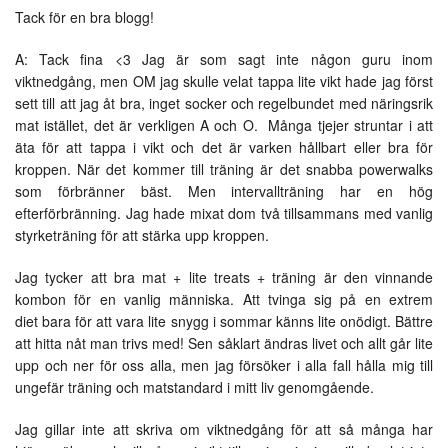
Tack för en bra blogg!
A: Tack fina <3 Jag är som sagt inte någon guru inom
viktnedgång, men OM jag skulle velat tappa lite vikt hade jag först
sett till att jag åt bra, inget socker och regelbundet med näringsrik
mat istället, det är verkligen A och O. Många tjejer struntar i att
äta för att tappa i vikt och det är varken hållbart eller bra för
kroppen. När det kommer till träning är det snabba powerwalks
som förbränner bäst. Men intervallträning har en hög
efterförbränning. Jag hade mixat dom två tillsammans med vanlig
styrketräning för att stärka upp kroppen.
Jag tycker att bra mat + lite treats + träning är den vinnande
kombon för en vanlig människa. Att tvinga sig på en extrem
diet bara för att vara lite snygg i sommar känns lite onödigt. Bättre
att hitta nåt man trivs med! Sen såklart ändras livet och allt går lite
upp och ner för oss alla, men jag försöker i alla fall hålla mig till
ungefär träning och matstandard i mitt liv genomgående.
Jag gillar inte att skriva om viktnedgång för att så många har