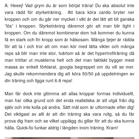
A: Heeej! Vad grym du är som börjat träna! Du ska absolut inte
vara rädd för styrketräning. Att bara köra cardio bryter ner
kroppen och om du går ner mycket i vikt är det lätt att bli ganska
”lös” i kroppen. Styrketräning däremot gör att man blir tight i
kroppen. Om du däremot kombinerar dom två kommer du kunna
få en stark och fin kropp som är hälsosam. Många tjejer är rädda
för att ta i och tror att om man kör med lätta vikter och många
reps så blir man inte stor, tvärtom så är det hypertrofiträning då
man tröttar ut musklerna helt och det man faktiskt bygger mest
massa av enkelt förklarat, googla begreppet om du vill se mer.
Jag skulle rekommendera dig att köra 50/50 på uppdelningen av
din träning och ligga runt 6-8 reps!
Man får dock inte glömma att allas kroppar formas individuellt,
man har olika grund och det enda realistiska är att utgå från dig
själv och inte kolla på andra. Sätt mål som är utformade efter dig!
Det viktigast av allt är att din träning ska vara rolig, så du får
prova dig fram och se vilket upplägg du gillar för att du ska kunna
hålla. Quick-fix funkar aldrig i längden inom träning. Kram!