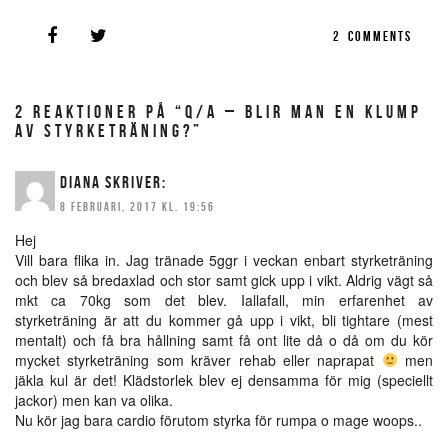
2
COMMENTS
2 REAKTIONER PÅ “Q/A – BLIR MAN EN KLUMP
AV STYRKETRÄNING?”
DIANA
SKRIVER:
8 FEBRUARI, 2017 KL. 19:56
Hej
Vill bara flika in. Jag tränade 5ggr i veckan enbart styrketräning
och blev så bredaxlad och stor samt gick upp i vikt. Aldrig vägt så
mkt ca 70kg som det blev. Iallafall, min erfarenhet av
styrketräning är att du kommer gå upp i vikt, bli tightare (mest
mentalt) och få bra hållning samt få ont lite då o då om du kör
mycket styrketräning som kräver rehab eller naprapat
men
jäkla kul är det! Klädstorlek blev ej densamma för mig (speciellt
jackor) men kan va olika.
Nu kör jag bara cardio förutom styrka för rumpa o mage woops..