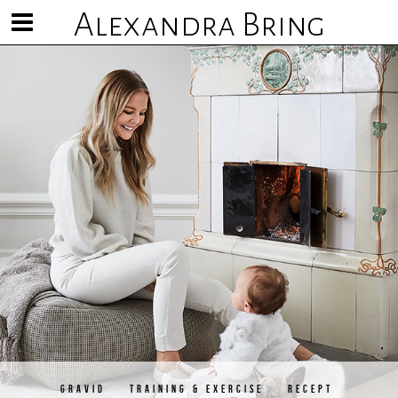
Alexandra Bring
Visa/göm
meny
GRAVID
TRAINING & EXERCISE
RECEPT