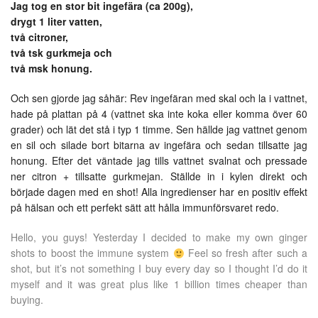
Jag tog en stor bit ingefära (ca 200g),
drygt 1 liter vatten,
två citroner,
två tsk gurkmeja och
två msk honung.
Och sen gjorde jag såhär: Rev ingefäran med skal och la i vattnet,
hade på plattan på 4 (vattnet ska inte koka eller komma över 60
grader) och lät det stå i typ 1 timme. Sen hällde jag vattnet genom
en sil och silade bort bitarna av ingefära och sedan tillsatte jag
honung. Efter det väntade jag tills vattnet svalnat och pressade
ner citron + tillsatte gurkmejan. Ställde in i kylen direkt och
började dagen med en shot! Alla ingredienser har en positiv effekt
på hälsan och ett perfekt sätt att hålla immunförsvaret redo.
Hello, you guys! Yesterday I decided to make my own ginger
shots to boost the immune system
Feel so fresh after such a
shot, but it’s not something I buy every day so I thought I’d do it
myself and it was great plus like 1 billion times cheaper than
buying.