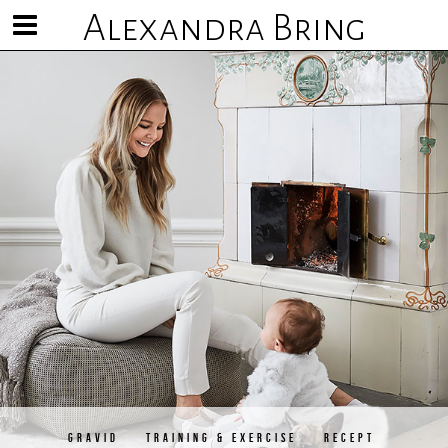
Alexandra Bring
Visa/göm
meny
GRAVID
TRAINING & EXERCISE
RECEPT