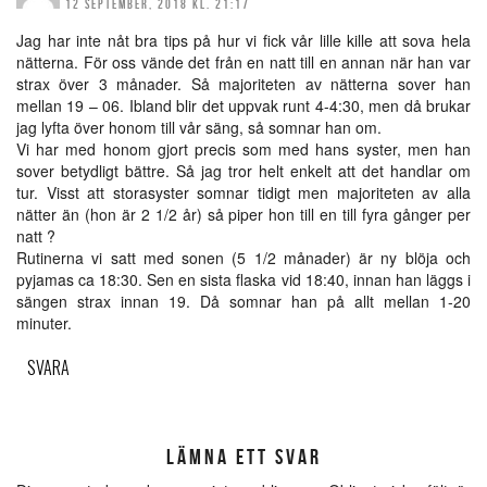
12 SEPTEMBER, 2018 KL. 21:17
Jag har inte nåt bra tips på hur vi fick vår lille kille att sova hela
nätterna. För oss vände det från en natt till en annan när han var
strax över 3 månader. Så majoriteten av nätterna sover han
mellan 19 – 06. Ibland blir det uppvak runt 4-4:30, men då brukar
jag lyfta över honom till vår säng, så somnar han om.
Vi har med honom gjort precis som med hans syster, men han
sover betydligt bättre. Så jag tror helt enkelt att det handlar om
tur. Visst att storasyster somnar tidigt men majoriteten av alla
nätter än (hon är 2 1/2 år) så piper hon till en till fyra gånger per
natt ?
Rutinerna vi satt med sonen (5 1/2 månader) är ny blöja och
pyjamas ca 18:30. Sen en sista flaska vid 18:40, innan han läggs i
sängen strax innan 19. Då somnar han på allt mellan 1-20
minuter.
SVARA
LÄMNA ETT SVAR