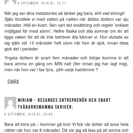
6 SEPTEMBER, 2018 KL. 16:21
När jag ser dina instastories så tänker jag bara, shit vad strongt!
Själv försökte vi med vatten på natten när äldsta dottern var sju
månader. Höll en kvart. Sen vart det ersättning och regeln ’enklast
möjligast för mest sömn’. Hellre flaska och alla somnar om än att
ligga vaken för att de inte behöver äta känner vi. Hon slutade av
sig själv vid 13 månader helt utom när hon är sjuk, innan dess
gick det i perioder.
Yngsta dottern är snart fem månader och börjar komma in att
bara amma en gång om MIN natt (fler innan jag har lagt mig),
men när hon var i fas fyra.. phh varje halvtimme ?
SVARA
MIRIAM - RESANDES ENTREPRENÖR OCH SNART
TVÅBARNSMAMMA
SKRIVER:
6 SEPTEMBER, 2018 KL. 20:49
Bara att köra på – kommer gå bra! Vi fick vår dotter att sova hela
nätter när hon var 8 månader. Då var jag så less på att amma och