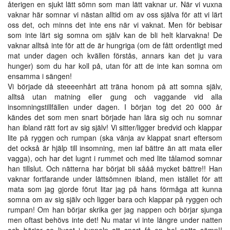
återigen en sjukt lätt sömn som man lätt vaknar ur. När vi vuxna
vaknar här somnar vi nästan alltid om av oss själva för att vi lärt
oss det, och minns det inte ens när vi vaknat. Men för bebisar
som inte lärt sig somna om själv kan de bli helt klarvakna! De
vaknar alltså inte för att de är hungriga (om de fått ordentligt med
mat under dagen och kvällen förstås, annars kan det ju vara
hunger) som du har koll på, utan för att de inte kan somna om
ensamma i sängen!
Vi började då steeeenhårt att träna honom på att somna själv,
alltså utan matning eller gung och vaggande vid alla
insomningstillfällen under dagen. I början tog det 20 000 år
kändes det som men snart började han lära sig och nu somnar
han ibland rätt fort av sig själv! Vi sitter/ligger bredvid och klappar
lite på ryggen och rumpan (ska vänja av klappat snart eftersom
det också är hjälp till insomning, men iaf bättre än att mata eller
vagga), och har det lugnt i rummet och med lite tålamod somnar
han tillslut. Och nätterna har börjat bli sååå mycket bättre!! Han
vaknar fortfarande under lättsömnen ibland, men istället för att
mata som jag gjorde förut litar jag på hans förmåga att kunna
somna om av sig själv och ligger bara och klappar på ryggen och
rumpan! Om han börjar skrika ger jag nappen och börjar sjunga
men oftast behövs inte det! Nu matar vi inte längre under natten
och börjar se ljuset i tunneln att snart få en hel natts sömn!!