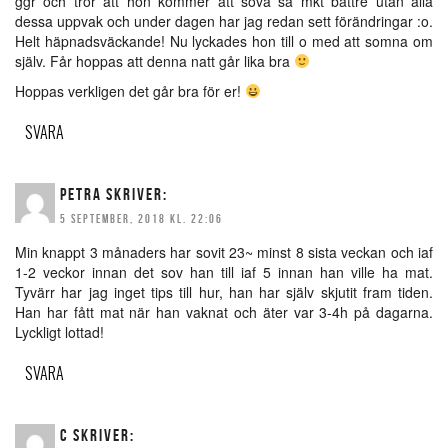
ggr och tror att hon kommer att sova så mkt bättre utan alla
dessa uppvak och under dagen har jag redan sett förändringar :o.
Helt häpnadsväckande! Nu lyckades hon till o med att somna om
själv. Får hoppas att denna natt går lika bra
Hoppas verkligen det går bra för er!
SVARA
PETRA
SKRIVER:
5 SEPTEMBER, 2018 KL. 22:06
Min knappt 3 månaders har sovit 23~ minst 8 sista veckan och iaf
1-2 veckor innan det sov han till iaf 5 innan han ville ha mat.
Tyvärr har jag inget tips till hur, han har själv skjutit fram tiden.
Han har fått mat när han vaknat och äter var 3-4h på dagarna.
Lyckligt lottad!
SVARA
C
SKRIVER: