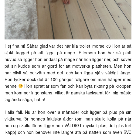
Hej fina ni! Såhär glad var det här lilla trollet imorse <3 Hon är så
sjukt taggad på att ligga på mage. Eftersom hon har så platt
huvud så ligger hon endast på mage när hon ligger ner, och sover
på sin kudde som är gjord för att motverka plattheten. Men hon
har blivit så bekväm med det, och kan ligga själv väldigt länge.
Hon tycker dock det är 100 gånger roligare om man hänger med
henne
Hon sprattlar som fan och kan byta riktning på kroppen
men kommer ingenstans, vilket är ganska tacksamt för mig måste
jag ändå säga, haha!
I alla fall. Nu är hon över 6 månader och ligger på plus på sin
viktkurva för hennes faktiska ålder (om man skulle kolla på när
hon eg skulle födas ligger hon VÄLDIGT mycket plus, det gick fort
ikapp) och hon behöver inte längre äta på natten som även BVC