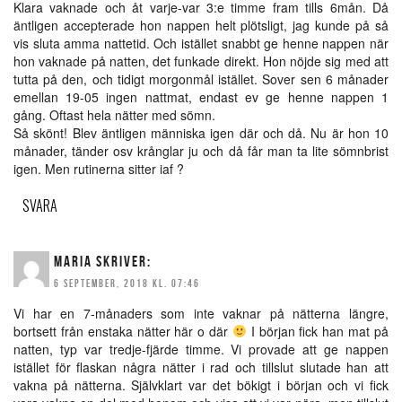
Klara vaknade och åt varje-var 3:e timme fram tills 6mån. Då
äntligen accepterade hon nappen helt plötsligt, jag kunde på så
vis sluta amma nattetid. Och istället snabbt ge henne nappen när
hon vaknade på natten, det funkade direkt. Hon nöjde sig med att
tutta på den, och tidigt morgonmål istället. Sover sen 6 månader
emellan 19-05 ingen nattmat, endast ev ge henne nappen 1
gång. Oftast hela nätter med sömn.
Så skönt! Blev äntligen människa igen där och då. Nu är hon 10
månader, tänder osv krånglar ju och då får man ta lite sömnbrist
igen. Men rutinerna sitter iaf ?
SVARA
MARIA
SKRIVER:
6 SEPTEMBER, 2018 KL. 07:46
Vi har en 7-månaders som inte vaknar på nätterna längre,
bortsett från enstaka nätter här o där
I början fick han mat på
natten, typ var tredje-fjärde timme. Vi provade att ge nappen
istället för flaskan några nätter i rad och tillslut slutade han att
vakna på nätterna. Självklart var det bökigt i början och vi fick