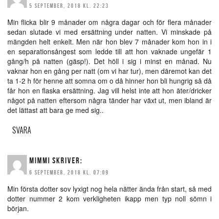
5 SEPTEMBER, 2018 KL. 22:23
Min flicka blir 9 månader om några dagar och för flera månader
sedan slutade vi med ersättning under natten. Vi minskade på
mängden helt enkelt. Men när hon blev 7 månader kom hon in i
en separationsångest som ledde till att hon vaknade ungefär 1
gång/h på natten (gäsp!). Det höll i sig i minst en månad. Nu
vaknar hon en gång per natt (om vi har tur), men däremot kan det
ta 1-2 h för henne att somna om o då hinner hon bli hungrig så då
får hon en flaska ersättning. Jag vill helst inte att hon äter/dricker
något på natten eftersom några tänder har växt ut, men ibland är
det lättast att bara ge med sig..
SVARA
MIMMI
SKRIVER:
6 SEPTEMBER, 2018 KL. 07:09
Min första dotter sov lyxigt nog hela nätter ända från start, så med
dotter nummer 2 kom verkligheten ikapp men typ noll sömn i
början.