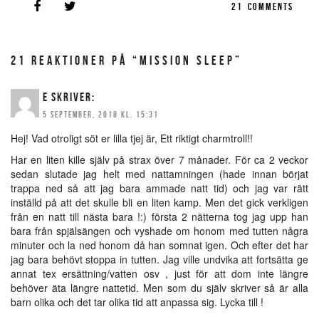
21
COMMENTS
21 REAKTIONER PÅ “MISSION SLEEP”
E
SKRIVER:
5 SEPTEMBER, 2018 KL. 15:31
Hej! Vad otroligt söt er lilla tjej är, Ett riktigt charmtroll!!
Har en liten kille själv på strax över 7 månader. För ca 2 veckor
sedan slutade jag helt med nattamningen (hade innan börjat
trappa ned så att jag bara ammade natt tid) och jag var rätt
inställd på att det skulle bli en liten kamp. Men det gick verkligen
från en natt till nästa bara !:) första 2 nätterna tog jag upp han
bara från spjälsängen och vyshade om honom med tutten några
minuter och la ned honom då han somnat igen. Och efter det har
jag bara behövt stoppa in tutten. Jag ville undvika att fortsätta ge
annat tex ersättning/vatten osv , just för att dom inte längre
behöver äta längre nattetid. Men som du själv skriver så är alla
barn olika och det tar olika tid att anpassa sig. Lycka till !