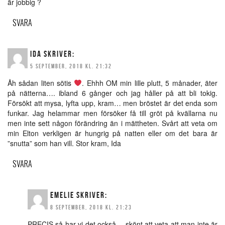
är jobbig ?
SVARA
IDA
SKRIVER:
5 SEPTEMBER, 2018 KL. 21:32
Åh sådan liten sötis
. Ehhh OM min lille plutt, 5 månader, äter
på nätterna…. ibland 6 gånger och jag håller på att bli tokig.
Försökt att mysa, lyfta upp, kram… men bröstet är det enda som
funkar. Jag helammar men försöker få till gröt på kvällarna nu
men inte sett någon förändring än i mättheten. Svårt att veta om
min Elton verkligen är hungrig på natten eller om det bara är
”snutta” som han vill. Stor kram, Ida
SVARA
EMELIE
SKRIVER:
8 SEPTEMBER, 2018 KL. 21:23
PRECIS så har vi det också… skönt att veta att man inte är