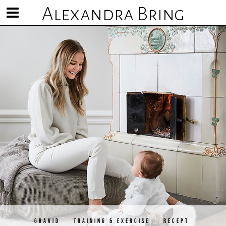
Alexandra Bring
Visa/göm
meny
GRAVID
TRAINING & EXERCISE
RECEPT