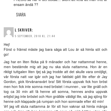
ensam ändå ??
SVARA
L
SKRIVER:
5 SEPTEMBER, 2018 KL. 21:44
Hej!
Först o främst måste jag bara säga att Lou är så himla söt och
go!
Jag har en liten flicka på 9 månader och har nattammat henne,
men bestämde mig att jag nu ska sluta nattamma. Hon är en
riktigt tuttgalen liten tjej så jag trodde att det skulle vara omöjligt,
vår första natt var igår och jag har faktiskt gått lite efter dr Jay
Gordon, gick förvånansvärt bra! Sitt första uppvak fick hon bröst
men hon fick inte somna med bröstet i munnen , var lite gnäll och
tog ca 30 min att få henne att somna, hennes andra uppvak
erbjöd jag inte bröstet och Hon gnällde väldigt lite, så jag sjöng för
henne och klappade på rumpan och hon somnade efter 40 min!
Vrf jag vill sluta nattamma är för stt hon vaknar så himla många