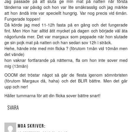
Jag passade på att sluta ge min mat på natten när första
tänderna var påväg och hon var lite småkrasslig och jag märkte
att hon ändå inte var speciellt hungrig. Var nog precis vid 6mån.
Fungerade toppen!
Då körde jag med 11-12h fasta på en gång och det fungerade
fint. Men Hon har alltid ätit mycket på dagen och började väl äta
någorlunda mer. Det var margaux som peppade när hon slutade
ge sin pojk mat på natten och han sedan sov 12h i sträck.
Hehe, hände inte med min flicka ? (förutom 1mån vid 10mån men
det vände)
hon vaknar fortfarande på nätterna, ffa om hon inte sover med
mig (13mån)
OOOM det tröstar något så går de flesta igenom sömnbristen
(förutom Margaux då, haha) och det BLIR bättre. Men det går
upp och ner!
Håller tummarna för att din flicka sover bättre snart!
SVARA
MOA
SKRIVER: