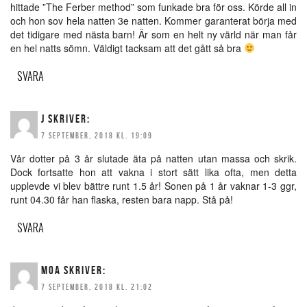
hittade ”The Ferber method” som funkade bra för oss. Körde all in
och hon sov hela natten 3e natten. Kommer garanterat börja med
det tidigare med nästa barn! Är som en helt ny värld när man får
en hel natts sömn. Väldigt tacksam att det gått så bra
SVARA
J
SKRIVER:
7 SEPTEMBER, 2018 KL. 19:09
Vår dotter på 3 år slutade äta på natten utan massa och skrik.
Dock fortsatte hon att vakna i stort sätt lika ofta, men detta
upplevde vi blev bättre runt 1.5 år! Sonen på 1 år vaknar 1-3 ggr,
runt 04.30 får han flaska, resten bara napp. Stå på!
SVARA
MOA
SKRIVER:
7 SEPTEMBER, 2018 KL. 21:02