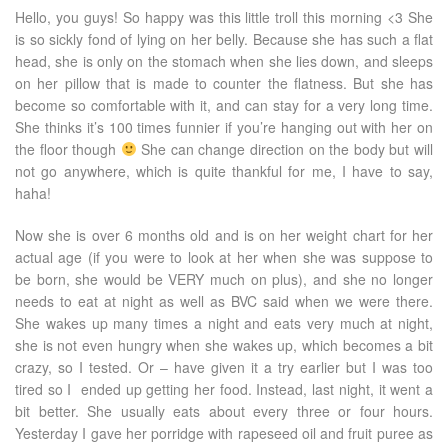
Hello, you guys! So happy was this little troll this morning <3 She
is so sickly fond of lying on her belly. Because she has such a flat
head, she is only on the stomach when she lies down, and sleeps
on her pillow that is made to counter the flatness. But she has
become so comfortable with it, and can stay for a very long time.
She thinks it’s 100 times funnier if you’re hanging out with her on
the floor though
She can change direction on the body but will
not go anywhere, which is quite thankful for me, I have to say,
haha!
Now she is over 6 months old and is on her weight chart for her
actual age (if you were to look at her when she was suppose to
be born, she would be VERY much on plus), and she no longer
needs to eat at night as well as BVC said when we were there.
She wakes up many times a night and eats very much at night,
she is not even hungry when she wakes up, which becomes a bit
crazy, so I tested. Or – have given it a try earlier but I was too
tired so I ended up getting her food. Instead, last night, it went a
bit better. She usually eats about every three or four hours.
Yesterday I gave her porridge with rapeseed oil and fruit puree as