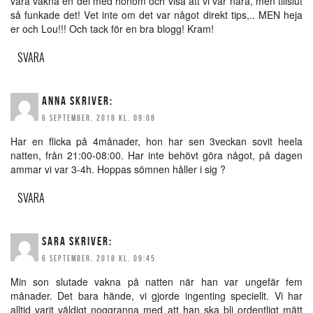
vara vakna en del med honom och visa att vi var nära, men tillslut
så funkade det! Vet inte om det var något direkt tips,.. MEN heja
er och Lou!!! Och tack för en bra blogg! Kram!
SVARA
ANNA
SKRIVER:
6 SEPTEMBER, 2018 KL. 09:08
Har en flicka på 4månader, hon har sen 3veckan sovit heela
natten, från 21:00-08:00. Har inte behövt göra något, på dagen
ammar vi var 3-4h. Hoppas sömnen håller i sig ?
SVARA
SARA
SKRIVER:
6 SEPTEMBER, 2018 KL. 09:45
Min son slutade vakna på natten när han var ungefär fem
månader. Det bara hände, vi gjorde ingenting speciellt. Vi har
alltid varit väldigt noggranna med att han ska bli ordentligt mätt