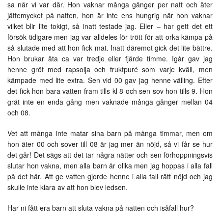
sa när vi var där. Hon vaknar många gånger per natt och äter
jättemycket på natten, hon är inte ens hungrig när hon vaknar
vilket blir lite tokigt, så inatt testade jag. Eller – har gett det ett
försök tidigare men jag var alldeles för trött för att orka kämpa på
så slutade med att hon fick mat. Inatt däremot gick det lite bättre.
Hon brukar äta ca var tredje eller fjärde timme. Igår gav jag
henne gröt med rapsolja och fruktpuré som varje kväll, men
kämpade med lite extra. Sen vid 00 gav jag henne välling. Efter
det fick hon bara vatten fram tills kl 8 och sen sov hon tills 9. Hon
grät inte en enda gång men vaknade många gånger mellan 04
och 08.
Vet att många inte matar sina barn på många timmar, men om
hon äter 00 och sover till 08 är jag mer än nöjd, så vi får se hur
det går! Det sägs att det tar några nätter och sen förhoppningsvis
slutar hon vakna, men alla barn är olika men jag hoppas i alla fall
på det här. Att ge vatten gjorde henne i alla fall rätt nöjd och jag
skulle inte klara av att hon blev ledsen.
Har ni fått era barn att sluta vakna på natten och isåfall hur?