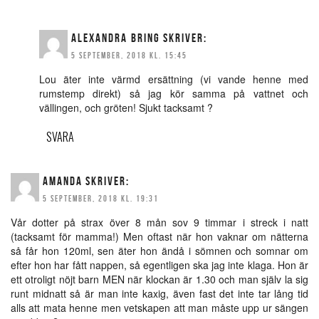
ALEXANDRA BRING
SKRIVER:
5 SEPTEMBER, 2018 KL. 15:45
Lou äter inte värmd ersättning (vi vande henne med
rumstemp direkt) så jag kör samma på vattnet och
vällingen, och gröten! Sjukt tacksamt ?
SVARA
AMANDA
SKRIVER:
5 SEPTEMBER, 2018 KL. 19:31
Vår dotter på strax över 8 mån sov 9 timmar i streck i natt
(tacksamt för mamma!) Men oftast när hon vaknar om nätterna
så får hon 120ml, sen äter hon ändå i sömnen och somnar om
efter hon har fått nappen, så egentligen ska jag inte klaga. Hon är
ett otroligt nöjt barn MEN när klockan är 1.30 och man själv la sig
runt midnatt så är man inte kaxig, även fast det inte tar lång tid
alls att mata henne men vetskapen att man måste upp ur sängen