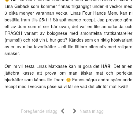
Lina Gebäck som kommer finnas tillgängligt under 6 veckor med
3 olika menyer varannan vecka. Linas Four Hands Menu kan ni
beställa fram tills 25/11! Så spännande recept. Jag provade göra
ett av dom som ni ser här ovan, det var en lite annorlunda och
FRÄSCH variant av bolognese med smörstekta trattkantareller
(mums!!) och rött vin i, hur gott? Kändes som en riktig höstvariant
av en av mina favoriträtter + ett lite lättare alternativ med roligare
smaker.
Om ni vill testa Linas Matkasse kan ni göra det
HÄR
. Det är en
jättebra kasse att prova om man älskar mat och perfekta
bjudrätter som känns lite finare
Fanns några andra spännande
recept med i veckans påse så vi får se vad det blir för mat ikväll!
Föregående inlägg
Nästa inlägg