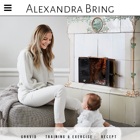
Alexandra Bring
Visa/göm
meny
GRAVID
TRAINING & EXERCISE
RECEPT