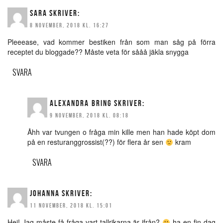
SARA
SKRIVER:
8 NOVEMBER, 2018 KL. 16:27
Pleeease, vad kommer bestiken från som man såg på förra
receptet du bloggade?? Måste veta för sååå jäkla snygga
SVARA
ALEXANDRA BRING
SKRIVER:
9 NOVEMBER, 2018 KL. 08:18
Åhh var tvungen o fråga min kille men han hade köpt dom
på en resturanggrossist(??) för flera år sen
kram
SVARA
JOHANNA
SKRIVER:
11 NOVEMBER, 2018 KL. 15:01
Hej! Jag måste få fråga vart tallrikarna är ifrån?
ha en fin dag