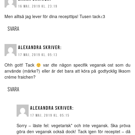
16 MAJ, 2019 KL. 23:19
Men alltså jag lever för dina recepttips! Tusen tack<3
SVARA
ALEXANDRA
SKRIVER:
17 MAJ, 2019 KL. 05:13
Ohh gott! Tack
var dte någon specifik vegansk ost som du
använde (märke?) eller är det bara att köra på godtycklig liksom
créme fraichen?
SVARA
ALEXANDRA
SKRIVER:
17 MAJ, 2019 KL. 05:15
Sorry – läste fel: vegetarisk* och inte vegansk. Ska pröva
göra den vegansk också dock! Tack igen för receptet – då