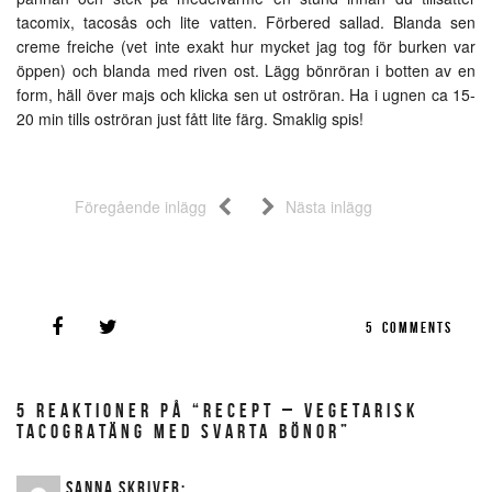
tacomix, tacosås och lite vatten. Förbered sallad. Blanda sen
creme freiche (vet inte exakt hur mycket jag tog för burken var
öppen) och blanda med riven ost. Lägg bönröran i botten av en
form, häll över majs och klicka sen ut oströran. Ha i ugnen ca 15-
20 min tills oströran just fått lite färg. Smaklig spis!
Föregående inlägg
Nästa inlägg
5
COMMENTS
5 REAKTIONER PÅ “RECEPT – VEGETARISK
TACOGRATÄNG MED SVARTA BÖNOR”
SANNA
SKRIVER: