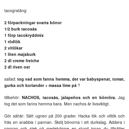
tacogratäng:
2 förpackningar svarta bönor
1/2 burk tacosås
1 förp tacokryddmix
1 rödlök
2 vitlökar
1 liten majsburk
2 dl creme freiche
2 dl riven ost
sallad:
tog vad som fanns hemma, det var babyspenat, tomat,
gurka och koriander + massa lime på
?
tillbehör:
NACHOS, tacosås, jalapeños och en bönröra.
Jag
tog det som fanns hemma bara. Men nachos är livsviktigt.
Gör såhär: Sätt ugnen på 200 grader. Hacka lök och vitlök och
fräs en snabbis i pannan. Skölj bönorna i ett durkslag. Addera i
pannan och stek på medelvärme en stund innan du tillsätter