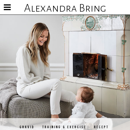
Alexandra Bring
Visa/göm
meny
GRAVID
TRAINING & EXERCISE
RECEPT