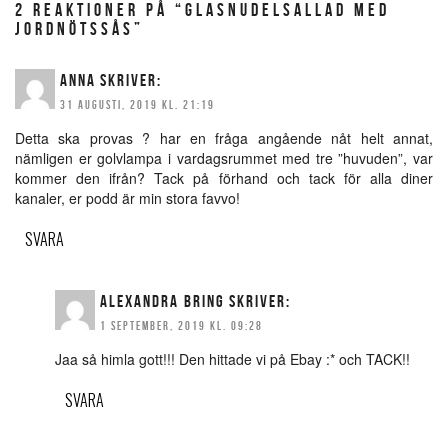
2 REAKTIONER PÅ “GLASNUDELSALLAD MED
JORDNÖTSSÅS”
ANNA
SKRIVER:
31 AUGUSTI, 2019 KL. 21:19
Detta ska provas ? har en fråga angående nåt helt annat,
nämligen er golvlampa i vardagsrummet med tre ”huvuden”, var
kommer den ifrån? Tack på förhand och tack för alla diner
kanaler, er podd är min stora favvo!
SVARA
ALEXANDRA BRING
SKRIVER:
1 SEPTEMBER, 2019 KL. 09:28
Jaa så himla gott!!! Den hittade vi på Ebay :* och TACK!!
SVARA