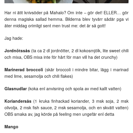
Har ni ätit knivsöder på Mahalo? Om inte – gör det! ELLER… gör
denna magiska sallad hemma. Bilderna blev tyvärr sådär pga vi
äter middag orimligt sent men trust me: det är så gott!
Jag hade:
Jordnötssås
(ta ca 2 dl jordnötter, 2 dl kokosmjölk, lite sweet chili
och mixa, OBS mixa inte för hårt för man vill ha det crunchy)
Marinerad broccoli
(skär broccoli i mindre bitar, lägg i marinad
med lime, sesamolja och chili flakes)
Glasnudlar
(koka enl anvisning och spola av med kallt vatten)
Koriandersås
(1 kruka finhackad koriander, 3 msk soja, 2 msk
olivolja, 2 msk fish sauce, 2 msk sesamolja, och en skvätt vatten)
OBS smaka av, jag körde på feeling men ungefär enl detta
Mango