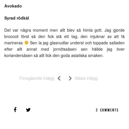
Avokado
Syrad rödkål
Det var några moment men allt blev så himla gott. Jag gjorde
broccoli först så den fick stå ett tag, den mjuknar av att få
marineras
Sen la jag glasnudlar underst och toppade salladen
efter allt annat med jornötssåsen sen hällde jag över
koriandersåsen så allt fick den goda asiatiska smaken.
Föregående inlägg
Nästa inlägg
2
COMMENTS