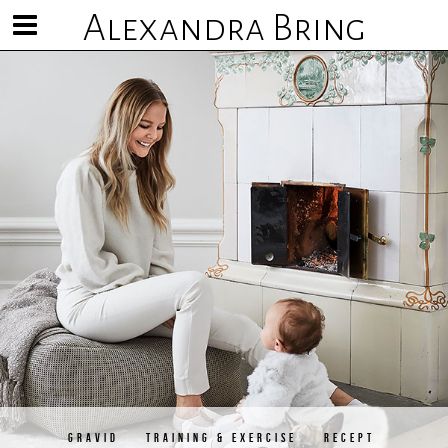
Alexandra Bring
Visa/göm
meny
GRAVID
TRAINING & EXERCISE
RECEPT