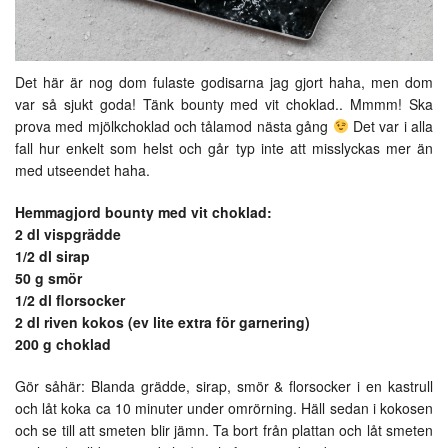
Det här är nog dom fulaste godisarna jag gjort haha, men dom
var så sjukt goda! Tänk bounty med vit choklad.. Mmmm! Ska
prova med mjölkchoklad och tålamod nästa gång
Det var i alla
fall hur enkelt som helst och går typ inte att misslyckas mer än
med utseendet haha.
Hemmagjord bounty med vit choklad:
2 dl vispgrädde
1/2 dl sirap
50 g smör
1/2 dl florsocker
2 dl riven kokos (ev lite extra för garnering)
200 g choklad
Gör såhär: Blanda grädde, sirap, smör & florsocker i en kastrull
och låt koka ca 10 minuter under omrörning. Häll sedan i kokosen
och se till att smeten blir jämn. Ta bort från plattan och låt smeten