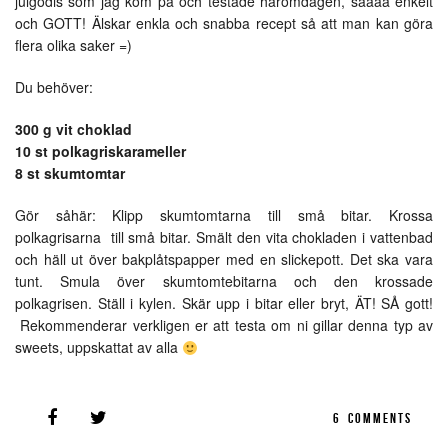
julgodis som jag kom på och testade häromdagen, såååå enkelt
och GOTT! Älskar enkla och snabba recept så att man kan göra
flera olika saker =)
Du behöver:
300 g vit choklad
10 st polkagriskarameller
8 st skumtomtar
Gör såhär: Klipp skumtomtarna till små bitar. Krossa
polkagrisarna till små bitar. Smält den vita chokladen i vattenbad
och häll ut över bakplåtspapper med en slickepott. Det ska vara
tunt. Smula över skumtomtebitarna och den krossade
polkagrisen. Ställ i kylen. Skär upp i bitar eller bryt, ÄT! SÅ gott!
Rekommenderar verkligen er att testa om ni gillar denna typ av
sweets, uppskattat av alla
6
COMMENTS