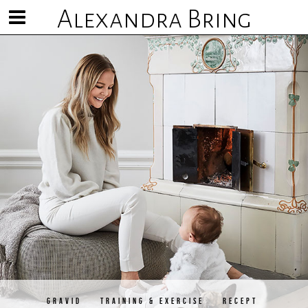
Alexandra Bring
Visa/göm
meny
GRAVID
TRAINING & EXERCISE
RECEPT