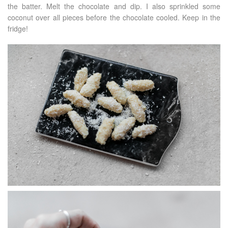
the batter. Melt the chocolate and dip. I also sprinkled some
coconut over all pieces before the chocolate cooled. Keep in the
fridge!