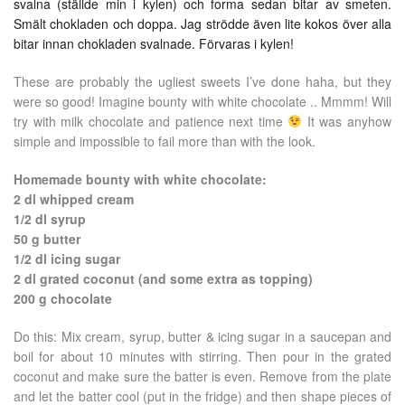
svalna (ställde min i kylen) och forma sedan bitar av smeten.
Smält chokladen och doppa. Jag strödde även lite kokos över alla
bitar innan chokladen svalnade. Förvaras i kylen!
These are probably the ugliest sweets I’ve done haha, but they
were so good! Imagine bounty with white chocolate .. Mmmm! Will
try with milk chocolate and patience next time
It was anyhow
simple and impossible to fail more than with the look.
Homemade bounty with white chocolate:
2 dl whipped cream
1/2 dl syrup
50 g butter
1/2 dl icing sugar
2 dl grated coconut (and some extra as topping)
200 g chocolate
Do this: Mix cream, syrup, butter & icing sugar in a saucepan and
boil for about 10 minutes with stirring. Then pour in the grated
coconut and make sure the batter is even. Remove from the plate
and let the batter cool (put in the fridge) and then shape pieces of