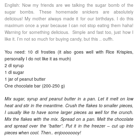
English: Now my friends are we talking the sugar bomb of the
sugar bombs. These homemade snickers are absolutely
delicious! My mother always made it for our birthdays. I do this
maximum once a year because I can not stop eating them haha!
Warning for something delicious. Simple and fast too, just how I
like it. I’m not so much for buying candy, but this .. ouffh.
You need: 10 dl frosties (it also goes well with Rice Krispies,
personally I do not like it as much)
2 dl syrup
1 dl sugar
1 jar of peanut butter
One chocolate bar (200-250 g)
Mix sugar, syrup and peanut butter in a pan. Let it melt on low
heat and stir in the meantime. Crush the flakes to smaller pieces,
I usually like to have some larger pieces as well for the crunch.
Mix the flakes with the mix. Spread on a pan. Melt the chocolate
and spread over the ”batter”. Put it in the freezer – cut up into
pieces when cool. Then.. enjoooooooy!