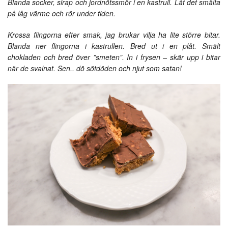
Blanda socker, sirap och jordnötssmör i en kastrull. Låt det smälta
på låg värme och rör under tiden.
Krossa flingorna efter smak, jag brukar vilja ha lite större bitar.
Blanda ner flingorna i kastrullen. Bred ut i en plåt. Smält
chokladen och bred över ”smeten”. In i frysen – skär upp i bitar
när de svalnat. Sen.. dö sötdöden och njut som satan!