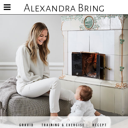
Alexandra Bring
Visa/göm
meny
GRAVID
TRAINING & EXERCISE
RECEPT