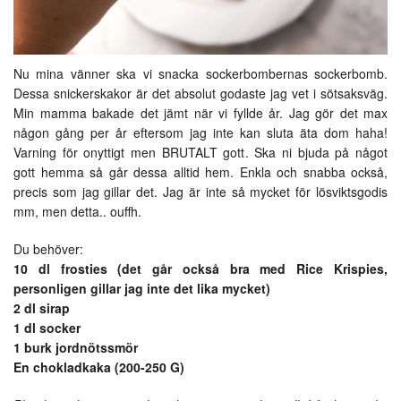
Nu mina vänner ska vi snacka sockerbombernas sockerbomb.
Dessa snickerskakor är det absolut godaste jag vet i sötsaksväg.
Min mamma bakade det jämt när vi fyllde år. Jag gör det max
någon gång per år eftersom jag inte kan sluta äta dom haha!
Varning för onyttigt men BRUTALT gott. Ska ni bjuda på något
gott hemma så går dessa alltid hem. Enkla och snabba också,
precis som jag gillar det. Jag är inte så mycket för lösviktsgodis
mm, men detta.. ouffh.
Du behöver:
10 dl frosties (det går också bra med Rice Krispies,
personligen gillar jag inte det lika mycket)
2 dl sirap
1 dl socker
1 burk jordnötssmör
En chokladkaka (200-250 G)