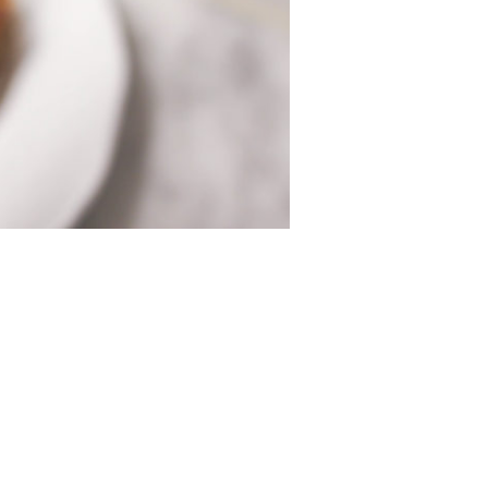
 vet i sötsaksväg. Min mamma bakade det
onyttigt men BRUTALT gott. Ska ni bjuda på
 mycket för lösviktsgodis mm, men detta..