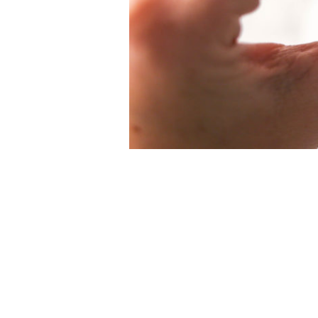
Nu mina vänner ska vi snacka sockerbom
jämt när vi fyllde år. Jag gör det max nå
något gott hemma så går dessa alltid hem
ouffh.