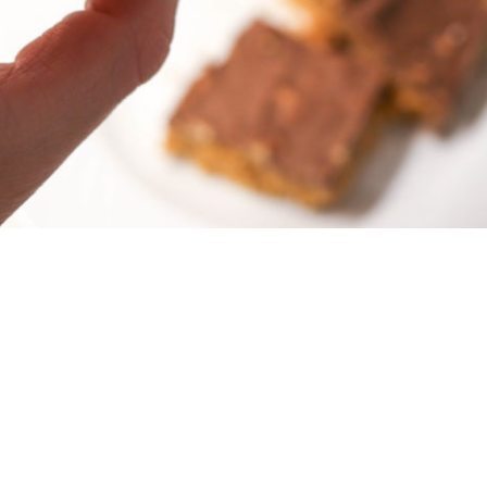
bernas sockerbomb. Dessa snickerskakor är det absolut godaste jag
gon gång per år eftersom jag inte kan sluta äta dom haha! Varning för 
. Enkla och snabba också, precis som jag gillar det. Jag är inte så