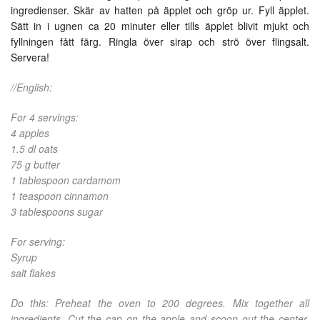
ingredienser. Skär av hatten på äpplet och gröp ur. Fyll äpplet.
Sätt in i ugnen ca 20 minuter eller tills äpplet blivit mjukt och
fyllningen fått färg. Ringla över sirap och strö över flingsalt.
Servera!
//English:
For 4 servings:
4 apples
1.5 dl oats
75 g butter
1 tablespoon cardamom
1 teaspoon cinnamon
3 tablespoons sugar
For serving:
Syrup
salt flakes
Do this: Preheat the oven to 200 degrees. Mix together all
ingredients. Cut the cap on the apple and scoop out the center.