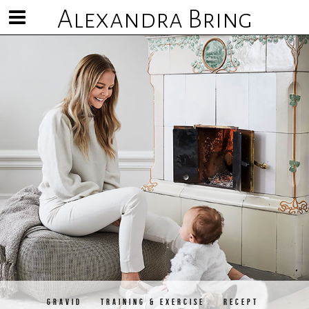
Alexandra Bring
Visa/göm
meny
GRAVID
TRAINING & EXERCISE
RECEPT