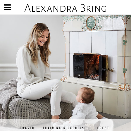
Alexandra Bring
Visa/göm
meny
GRAVID
TRAINING & EXERCISE
RECEPT