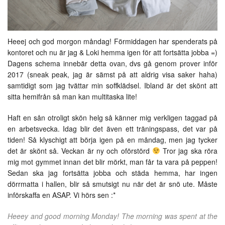
Heeej och god morgon måndag! Förmiddagen har spenderats på
kontoret och nu är jag & Loki hemma igen för att fortsätta jobba =)
Dagens schema innebär detta ovan, dvs gå genom prover inför
2017 (sneak peak, jag är sämst på att aldrig visa saker haha)
samtidigt som jag tvättar min soffklädsel. Ibland är det skönt att
sitta hemifrån så man kan multitaska lite!
Haft en sån otroligt skön helg så känner mig verkligen taggad på
en arbetsvecka. Idag blir det även ett träningspass, det var på
tiden! Så klyschigt att börja igen på en måndag, men jag tycker
det är skönt så. Veckan är ny och oförstörd
Tror jag ska röra
mig mot gymmet innan det blir mörkt, man får ta vara på peppen!
Sedan ska jag fortsätta jobba och städa hemma, har ingen
dörrmatta i hallen, blir så smutsigt nu när det är snö ute. Måste
införskaffa en ASAP. Vi hörs sen :*
Heeey and good morning Monday! The morning was spent at the